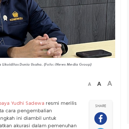
a Likuiditas Dunia Usaha. (Foto: iNews Media Group)
A
A
A
baya Yudhi Sadewa
resmi merilis
SHARE
ta cara pengembalian
Langkah ini diambil untuk
atkan akurasi dalam pemenuhan