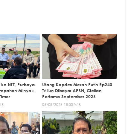
 ke NTT, Purbaya
Utang Kopdes Merah Putih Rp240
umpahan Minyak
Triliun Dibayar APBN, Cicilan
Timor
Pertama September 2026
IB
06/08/2026 18:00 WIB