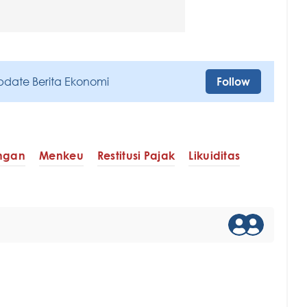
pdate Berita Ekonomi
Follow
ngan
Menkeu
Restitusi Pajak
Likuiditas