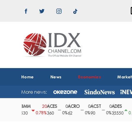
Home
News
Economics
Marke
More news:
ABMM
ACES
ACRO
ACST
ADES
A
0
20
0
0
0
150
0%
0.78%
0%
0%
0%
0.42%
2530
360
62
90
35550
1