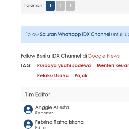
Halaman :
1
2
3
Follow
Saluran Whatsapp IDX Channel
untuk U
Follow Berita IDX Channel di
Google News
TAG:
Purbaya yudhi sadewa
Menteri keua
Pelaku Usaha
Pajak
Tim Editor
Anggie Ariesta
Reporter
Febrina Ratna Iskana
Editor