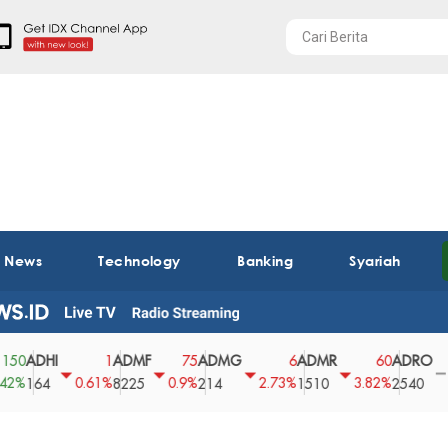
t News
Technology
Banking
Syariah
DHI
ADMF
ADMG
ADMR
ADRO
A
1
75
6
60
0
0.61%
0.9%
2.73%
3.82%
0%
64
8225
214
1510
2540
43