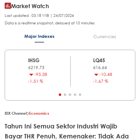
Market Watch
Last updated : 03.18 WIB | 24/07/2026
Data is a realtime snapshot, delayed at 10 minutes
Major Indexes
Currencies
IHSG
LQ45
6219.73
616.64
-95.58
-10.48
-1.51 %
-1.67 %
IDX Channel
Economics
Tahun Ini Semua Sektor Industri Wajib
Bayar THR Penuh, Kemenaker: Tidak Ada