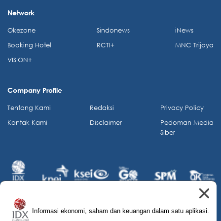
Network
Okezone
Sindonews
iNews
Booking Hotel
RCTI+
MNC Trijaya
VISION+
Company Profile
Tentang Kami
Redaksi
Privacy Policy
Kontak Kami
Disclaimer
Pedoman Media
Siber
Informasi ekonomi, saham dan keuangan dalam satu aplikasi.
© 2026 IDX Channel. All Rights Reserved.