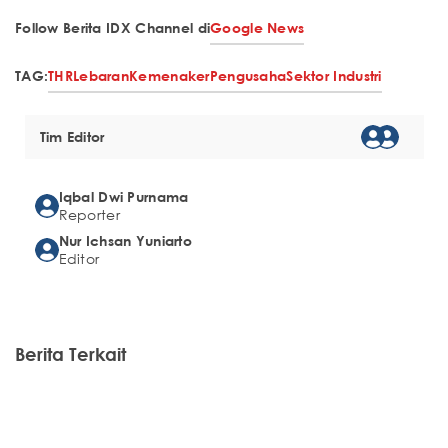
Follow Berita IDX Channel di
Google News
TAG:
THR
Lebaran
Kemenaker
Pengusaha
Sektor Industri
Tim Editor
Iqbal Dwi Purnama
Reporter
Nur Ichsan Yuniarto
Editor
Berita Terkait