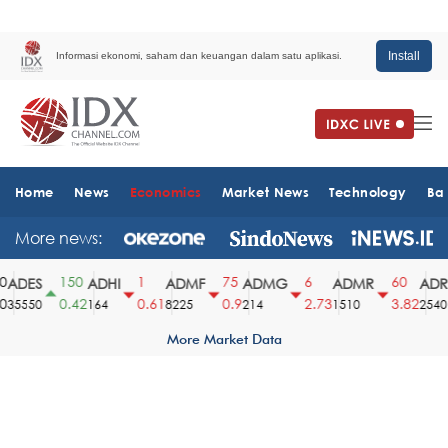
Install
Informasi ekonomi, saham dan keuangan dalam satu aplikasi.
Home
News
Economics
Market News
Technology
Ba
More news:
150
1
75
6
60
ADES
ADHI
ADMF
ADMG
ADMR
ADR
0.42
0.61
0.9
2.73
3.82
35550
164
8225
214
1510
2540
More Market Data