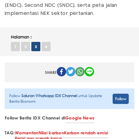
(ENDC), Second NDC (SNDC), serta peta jalan
implementasi NEK sektor pertanian.
Halaman :
1
2
3
4
SHARE
Follow
Saluran Whatsapp IDX Channel
untuk Update
Follow
Berita Ekonomi
Follow Berita IDX Channel di
Google News
TAG:
Wamentan
Nilai karbon
Karbon rendah emisi
Emisi gas rumah kaca