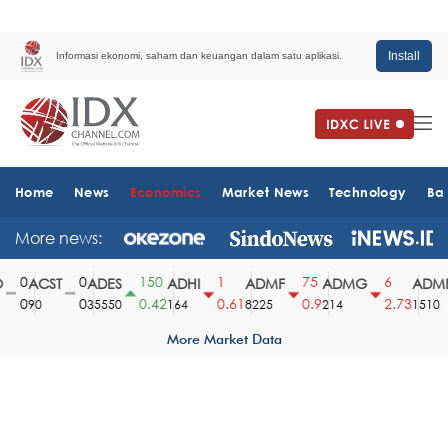
Install
Informasi ekonomi, saham dan keuangan dalam satu aplikasi.
Home
News
Economics
Market News
Technology
Ba
More news:
0
0
150
1
75
6
ACST
ADES
ADHI
ADMF
ADMG
ADMR
0
0
0.42
0.61
0.9
2.73
90
35550
164
8225
214
1510
More Market Data