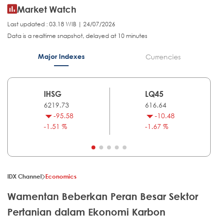
Market Watch
Last updated : 03.18 WIB | 24/07/2026
Data is a realtime snapshot, delayed at 10 minutes
Major Indexes
Currencies
IHSG
LQ45
6219.73
616.64
-95.58
-10.48
-1.51 %
-1.67 %
IDX Channel
Economics
Wamentan Beberkan Peran Besar Sektor
Pertanian dalam Ekonomi Karbon