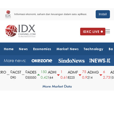
Install
Informasi ekonomi, saham dan keuangan dalam satu aplikasi.
Home
News
Economics
Market News
Technology
Ba
More news:
0
0
150
1
75
6
RO
ACST
ADES
ADHI
ADMF
ADMG
AD
0
0
0.42
0.61
0.9
2.73
90
35550
164
8225
214
151
More Market Data