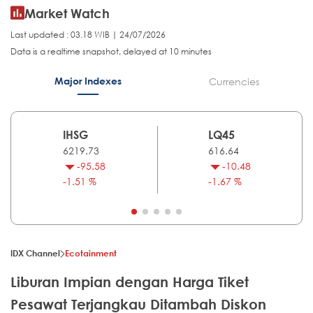
Market Watch
Last updated : 03.18 WIB | 24/07/2026
Data is a realtime snapshot, delayed at 10 minutes
Major Indexes
Currencies
IHSG
LQ45
6219.73
616.64
-95.58
-10.48
-1.51 %
-1.67 %
IDX Channel
Ecotainment
Liburan Impian dengan Harga Tiket
Pesawat Terjangkau Ditambah Diskon