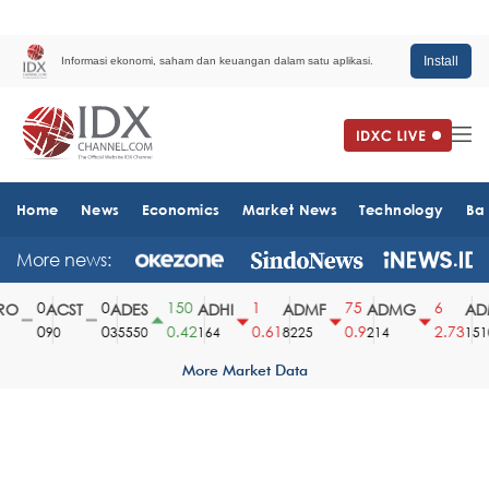
Install
Informasi ekonomi, saham dan keuangan dalam satu aplikasi.
Home
News
Economics
Market News
Technology
Ba
More news:
0
0
150
1
75
6
O
ACST
ADES
ADHI
ADMF
ADMG
ADM
0
0
0.42
0.61
0.9
2.73
90
35550
164
8225
214
1510
More Market Data