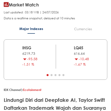
Market Watch
Last updated : 03.18 WIB | 24/07/2026
Data is a realtime snapshot, delayed at 10 minutes
Major Indexes
Currencies
IHSG
LQ45
6219.73
616.64
-95.58
-10.48
-1.51 %
-1.67 %
IDX Channel
Ecotainment
Lindungi Diri dari Deepfake AI, Taylor Swift
Daftarkan Trademark Wajah dan Suaranya