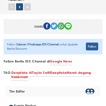
1
2
3
SHARE
Follow
Saluran Whatsapp IDX Channel
untuk Update
Follow
Berita Ekonomi
Follow Berita IDX Channel di
Google News
TAG:
Deepfake AI
Taylor Swift
Deepfake
Merek dagang
trademark
Tim Editor
Kurnia Nadya