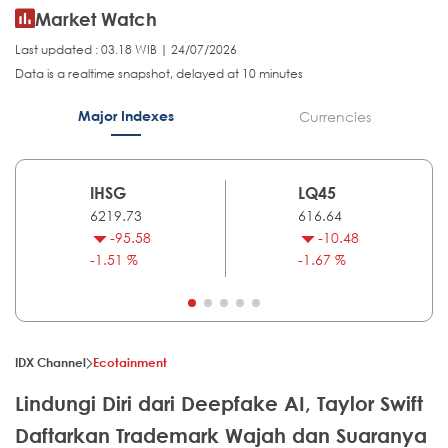
Market Watch
Last updated : 03.18 WIB | 24/07/2026
Data is a realtime snapshot, delayed at 10 minutes
Major Indexes
Currencies
IHSG
LQ45
6219.73
616.64
-95.58
-10.48
-1.51 %
-1.67 %
IDX Channel
Ecotainment
Lindungi Diri dari Deepfake AI, Taylor Swift
Daftarkan Trademark Wajah dan Suaranya