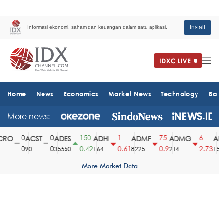
Install
Informasi ekonomi, saham dan keuangan dalam satu aplikasi.
Home
News
Economics
Market News
Technology
Ba
More news:
0
0
150
1
75
6
RO
ACST
ADES
ADHI
ADMF
ADMG
AD
0
0
0.42
0.61
0.9
2.73
90
35550
164
8225
214
151
More Market Data