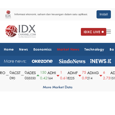
Install
Informasi ekonomi, saham dan keuangan dalam satu aplikasi.
Home
News
Economics
Market News
Technology
Ba
More news:
0
0
150
1
75
6
O
ACST
ADES
ADHI
ADMF
ADMG
ADM
0
0
0.42
0.61
0.9
2.73
90
35550
164
8225
214
1510
More Market Data