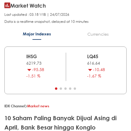
Market Watch
Last updated : 03.18 WIB | 24/07/2026
Data is a realtime snapshot, delayed at 10 minutes
Major Indexes
Currencies
IHSG
LQ45
6219.73
616.64
-95.58
-10.48
-1.51 %
-1.67 %
IDX Channel
Market news
10 Saham Paling Banyak Dijual Asing di
April, Bank Besar hingga Konglo