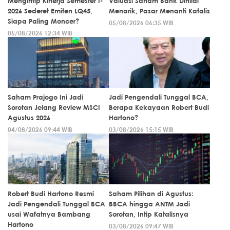
Mengintip Kinerja Semester I-
Valuasi Saham Bank Dinilai
2026 Sederet Emiten LQ45,
Menarik, Pasar Menanti Katalis
Siapa Paling Moncer?
05/08/2026 06:35 WIB
05/08/2026 12:34 WIB
Saham Prajogo Ini Jadi
Jadi Pengendali Tunggal BCA,
Sorotan Jelang Review MSCI
Berapa Kekayaan Robert Budi
Agustus 2026
Hartono?
04/08/2026 09:44 WIB
03/08/2026 15:15 WIB
Robert Budi Hartono Resmi
Saham Pilihan di Agustus:
Jadi Pengendali Tunggal BCA
BBCA hingga ANTM Jadi
usai Wafatnya Bambang
Sorotan, Intip Katalisnya
Hartono
03/08/2026 09:47 WIB