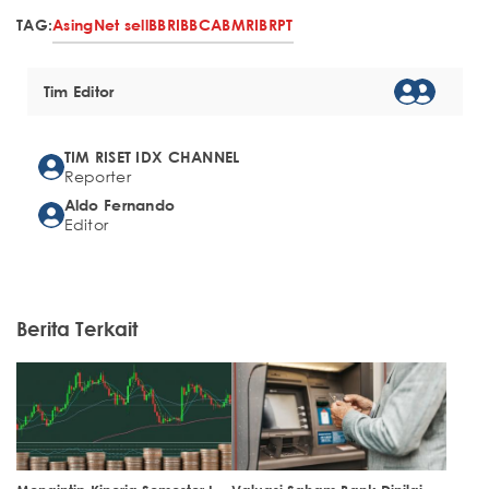
TAG:
Asing
Net sell
BBRI
BBCA
BMRI
BRPT
Tim Editor
TIM RISET IDX CHANNEL
Reporter
Aldo Fernando
Editor
Berita Terkait