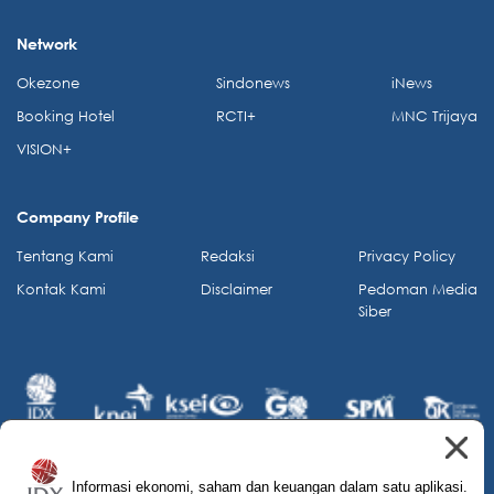
Network
Okezone
Sindonews
iNews
Booking Hotel
RCTI+
MNC Trijaya
VISION+
Company Profile
Tentang Kami
Redaksi
Privacy Policy
Kontak Kami
Disclaimer
Pedoman Media
Siber
Informasi ekonomi, saham dan keuangan dalam satu aplikasi.
© 2026 IDX Channel. All Rights Reserved.