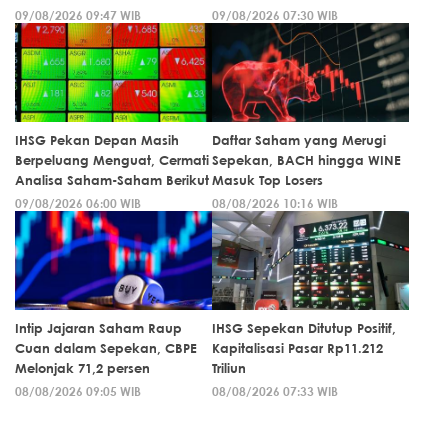
09/08/2026 09:47 WIB
09/08/2026 07:30 WIB
IHSG Pekan Depan Masih
Daftar Saham yang Merugi
Berpeluang Menguat, Cermati
Sepekan, BACH hingga WINE
Analisa Saham-Saham Berikut
Masuk Top Losers
09/08/2026 06:00 WIB
08/08/2026 10:16 WIB
Intip Jajaran Saham Raup
IHSG Sepekan Ditutup Positif,
Cuan dalam Sepekan, CBPE
Kapitalisasi Pasar Rp11.212
Melonjak 71,2 persen
Triliun
08/08/2026 09:05 WIB
08/08/2026 07:33 WIB