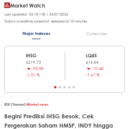
Market Watch
Last updated : 03.18 WIB | 24/07/2026
Data is a realtime snapshot, delayed at 10 minutes
Major Indexes
Currencies
IHSG
LQ45
6219.73
616.64
-95.58
-10.48
-1.51 %
-1.67 %
IDX Channel
Market news
Begini Prediksi IHSG Besok, Cek
Pergerakan Saham HMSP, INDY hingga