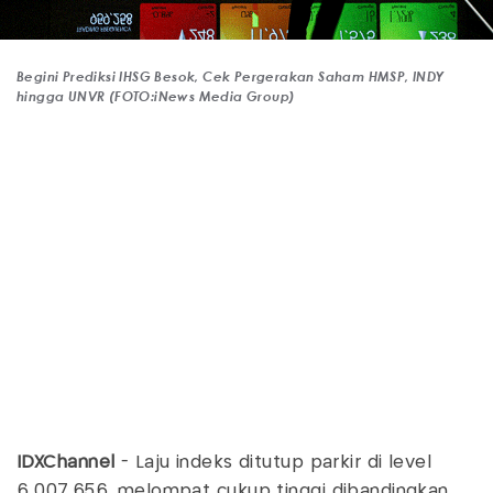
Begini Prediksi IHSG Besok, Cek Pergerakan Saham HMSP, INDY
hingga UNVR (FOTO:iNews Media Group)
IDXChannel
- Laju indeks ditutup parkir di level
6.007,656, melompat cukup tinggi dibandingkan