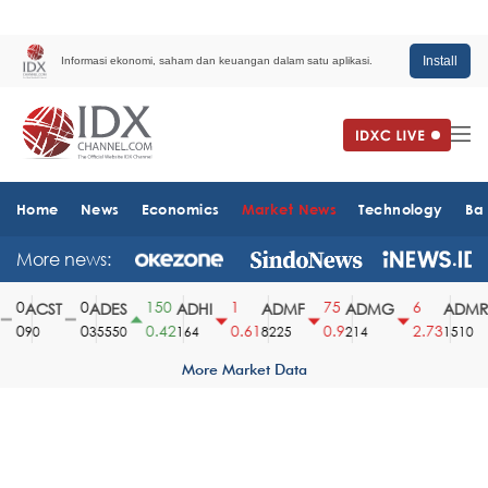
Install
Informasi ekonomi, saham dan keuangan dalam satu aplikasi.
Home
News
Economics
Market News
Technology
Ba
More news:
0
0
150
1
75
6
ACST
ADES
ADHI
ADMF
ADMG
ADMR
0
0
0.42
0.61
0.9
2.73
90
35550
164
8225
214
1510
More Market Data