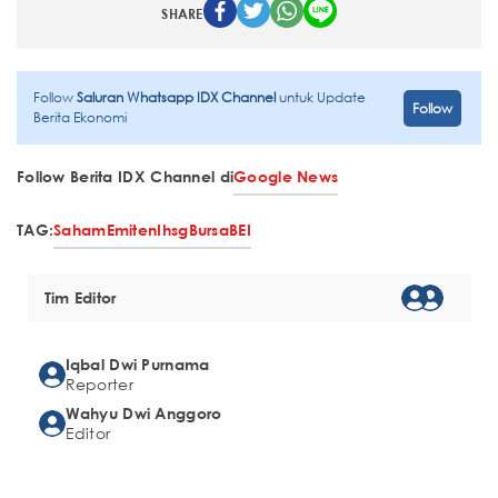
SHARE
Follow
Saluran Whatsapp IDX Channel
untuk Update
Follow
Berita Ekonomi
Follow Berita IDX Channel di
Google News
TAG:
Saham
Emiten
Ihsg
Bursa
BEI
Tim Editor
Iqbal Dwi Purnama
Reporter
Wahyu Dwi Anggoro
Editor