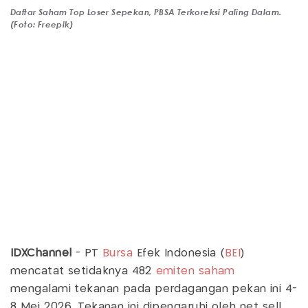
Daftar Saham Top Loser Sepekan, PBSA Terkoreksi Paling Dalam.
(Foto: Freepik)
IDXChannel
- PT
Bursa
Efek Indonesia (
BEI
)
mencatat setidaknya 482
emiten
saham
mengalami tekanan pada perdagangan pekan ini 4-
8 Mei 2026. Tekanan ini dipengaruhi oleh net sell