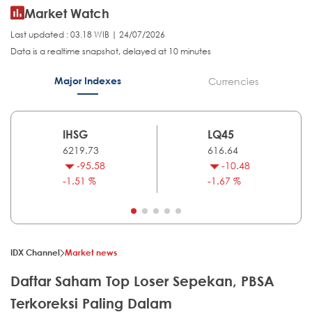
Market Watch
Last updated : 03.18 WIB | 24/07/2026
Data is a realtime snapshot, delayed at 10 minutes
Major Indexes
Currencies
IHSG
LQ45
6219.73
616.64
-95.58
-10.48
-1.51 %
-1.67 %
IDX Channel
Market news
Daftar Saham Top Loser Sepekan, PBSA
Terkoreksi Paling Dalam