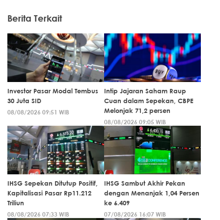
Berita Terkait
Investor Pasar Modal Tembus
Intip Jajaran Saham Raup
30 Juta SID
Cuan dalam Sepekan, CBPE
Melonjak 71,2 persen
08/08/2026 09:51 WIB
08/08/2026 09:05 WIB
IHSG Sepekan Ditutup Positif,
IHSG Sambut Akhir Pekan
Kapitalisasi Pasar Rp11.212
dengan Menanjak 1,04 Persen
Triliun
ke 6.409
08/08/2026 07:33 WIB
07/08/2026 16:07 WIB