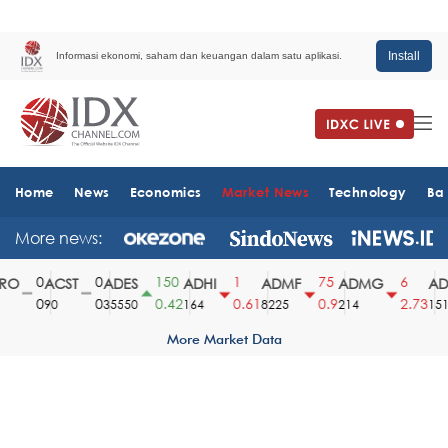
Install
Informasi ekonomi, saham dan keuangan dalam satu aplikasi.
Home
News
Economics
Market News
Technology
Ba
More news:
0
0
150
1
75
6
O
ACST
ADES
ADHI
ADMF
ADMG
ADM
0
0
0.42
0.61
0.9
2.73
90
35550
164
8225
214
1510
More Market Data