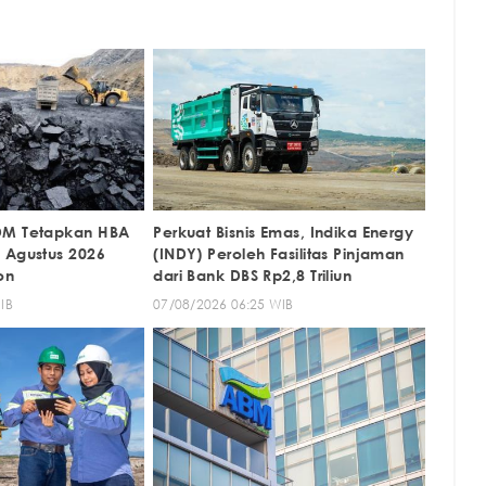
DM Tetapkan HBA
Perkuat Bisnis Emas, Indika Energy
 Agustus 2026
(INDY) Peroleh Fasilitas Pinjaman
on
dari Bank DBS Rp2,8 Triliun
IB
07/08/2026 06:25 WIB