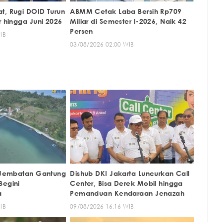
t, Rugi DOID Turun
ABMM Cetak Laba Bersih Rp709
r hingga Juni 2026
Miliar di Semester I-2026, Naik 42
Persen
IB
03/08/2026 02:00 WIB
i Jembatan Gantung
Dishub DKI Jakarta Luncurkan Call
Begini
Center, Bisa Derek Mobil hingga
a
Pemanduan Kendaraan Jenazah
IB
09/08/2026 16:16 WIB