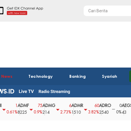
t News
Technology
Banking
Syariah
ADMF
ADMG
ADMR
ADRO
AEGS
1
75
6
60
0
61%
0.9%
2.73%
3.82%
0%
2.
8225
214
1510
2540
43