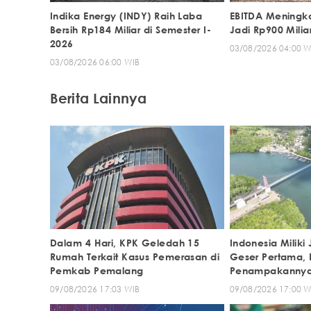
Indika Energy (INDY) Raih Laba
EBITDA Meningka
Bersih Rp184 Miliar di Semester I-
Jadi Rp900 Milia
2026
03/08/2026 04:00 W
03/08/2026 06:00 WIB
Berita Lainnya
Dalam 4 Hari, KPK Geledah 15
Indonesia Milik
Rumah Terkait Kasus Pemerasan di
Geser Pertama, 
Pemkab Pemalang
Penampakanny
09/08/2026 17:03 WIB
09/08/2026 17:00 W