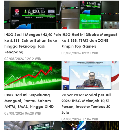
IHSG Sesi I Menguat 43,40 Poin
IHSG Hari Ini Dibuka Menguat
ke 6.363, Sektor Bahan Baku
ke 6.338, TBMS dan ZONE
hingga Teknologi Jadi
Pimpin Top Gainers
Penopang
05/08/2026 09:21 WIB
05/08/2026 12:12 WIB
IHSG Hari Ini Berpeluang
Rapor Pasar Modal per Juli
Menguat, Pantau Saham
2026: IHSG Melonjak 10,51
ANTM, EMAS, hingga XIHD
Persen, Investor Tembus 30
Juta
05/08/2026 06:28 WIB
04/08/2026 17:06 WIB