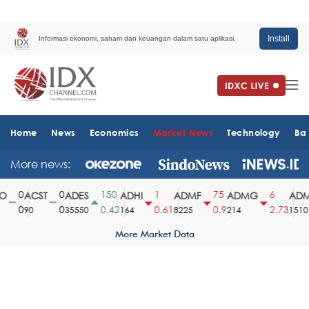
Install
Informasi ekonomi, saham dan keuangan dalam satu aplikasi.
Home
News
Economics
Market News
Technology
Ba
More news:
0
0
150
1
75
6
ACST
ADES
ADHI
ADMF
ADMG
ADMR
0
0
0.42
0.61
0.9
2.73
90
35550
164
8225
214
1510
More Market Data