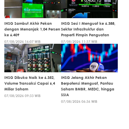
IHSG Sambut Akhir Pekan
IHSG Sesi I Menguat ke 6.388,
dengan Menanjak 1,04 Persen
Sektor Infrastruktur dan
ke 6.409
Properti Pimpin Penguatan
07/08/2026 16:07 WIB
07/08/2026 11:37 WIB
IHSG Dibuka Naik ke 6.352,
IHSG Jelang Akhir Pekan
Volume Transaksi Capai 6,4
Berpotensi Menguat, Pantau
Miliar Saham
Saham BMBR, MEDC, hingga
SSIA
07/08/2026 09:33 WIB
07/08/2026 06:36 WIB