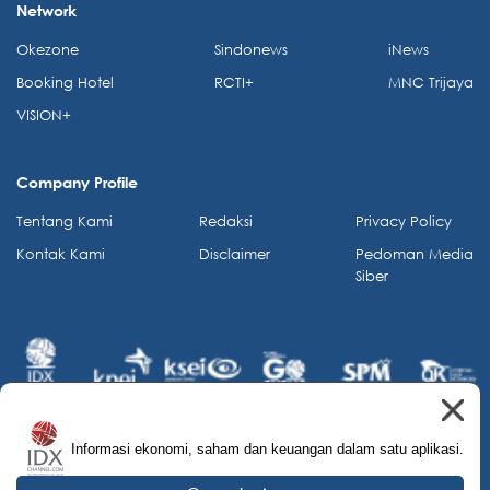
Network
Okezone
Sindonews
iNews
Booking Hotel
RCTI+
MNC Trijaya
VISION+
Company Profile
Tentang Kami
Redaksi
Privacy Policy
Kontak Kami
Disclaimer
Pedoman Media
Siber
Informasi ekonomi, saham dan keuangan dalam satu aplikasi.
© 2026 IDX Channel. All Rights Reserved.