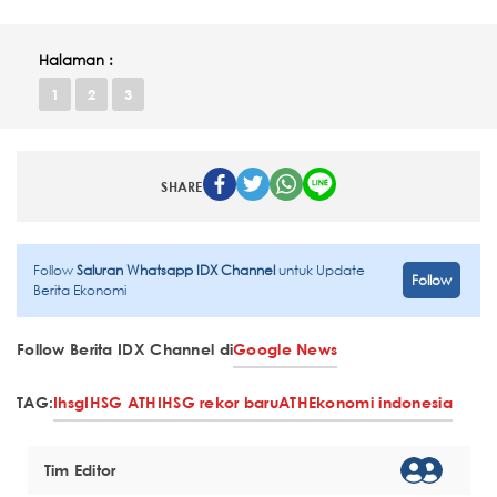
Halaman :
1
2
3
SHARE
Follow
Saluran Whatsapp IDX Channel
untuk Update
Follow
Berita Ekonomi
Follow Berita IDX Channel di
Google News
TAG:
Ihsg
IHSG ATH
IHSG rekor baru
ATH
Ekonomi indonesia
Tim Editor