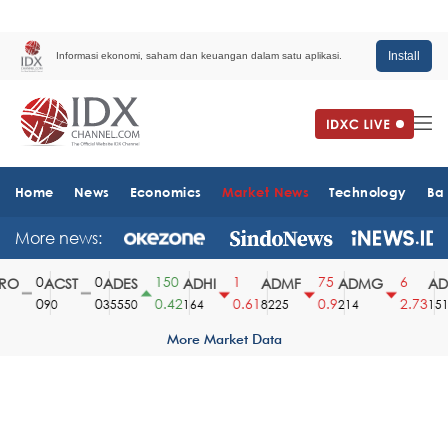
Install
Informasi ekonomi, saham dan keuangan dalam satu aplikasi.
Home
News
Economics
Market News
Technology
Ba
More news:
0
0
150
1
75
6
O
ACST
ADES
ADHI
ADMF
ADMG
ADM
0
0
0.42
0.61
0.9
2.73
90
35550
164
8225
214
1510
More Market Data