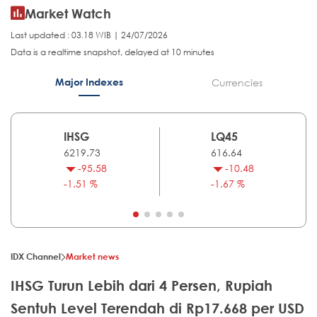
Market Watch
Last updated : 03.18 WIB | 24/07/2026
Data is a realtime snapshot, delayed at 10 minutes
Major Indexes
Currencies
IHSG
LQ45
6219.73
616.64
-95.58
-10.48
-1.51 %
-1.67 %
IDX Channel
Market news
IHSG Turun Lebih dari 4 Persen, Rupiah
Sentuh Level Terendah di Rp17.668 per USD