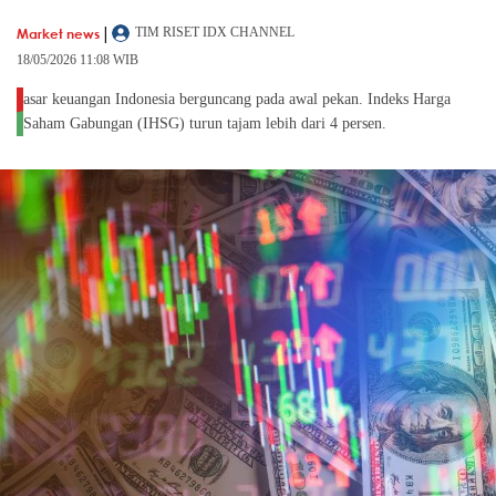
|
Market news
TIM RISET IDX CHANNEL
18/05/2026 11:08 WIB
asar keuangan Indonesia berguncang pada awal pekan. Indeks Harga
Saham Gabungan (IHSG) turun tajam lebih dari 4 persen.