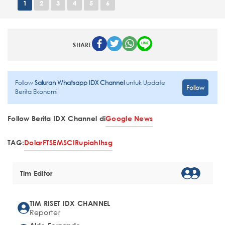
1
2
3
4
5
6
SHARE
Follow
Saluran Whatsapp IDX Channel
untuk Update
Follow
Berita Ekonomi
Follow Berita IDX Channel di
Google News
TAG:
Dolar
FTSE
MSCI
Rupiah
Ihsg
Tim Editor
TIM RISET IDX CHANNEL
Reporter