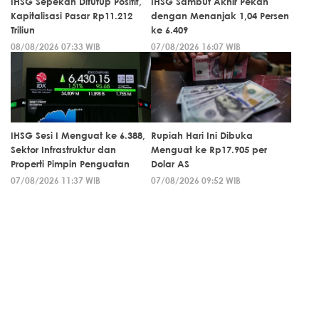
IHSG Sepekan Ditutup Positif,
IHSG Sambut Akhir Pekan
Kapitalisasi Pasar Rp11.212
dengan Menanjak 1,04 Persen
Triliun
ke 6.409
08/08/2026 07:33 WIB
07/08/2026 16:07 WIB
IHSG Sesi I Menguat ke 6.388,
Rupiah Hari Ini Dibuka
Sektor Infrastruktur dan
Menguat ke Rp17.905 per
Properti Pimpin Penguatan
Dolar AS
07/08/2026 11:37 WIB
07/08/2026 09:52 WIB