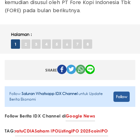
kemudian disusul oleh PT Fore Kopi Indonesia Tbk
(FORE) pada bulan berikutnya.
Halaman :
1
2
3
4
5
6
7
8
SHARE
Follow
Saluran Whatsapp IDX Channel
untuk Update
Follow
Berita Ekonomi
Follow Berita IDX Channel di
Google News
TAG:
ratu
CDIA
Saham IPO
Listing
IPO 2025
coin
IPO