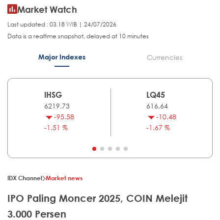
Market Watch
Last updated : 03.18 WIB | 24/07/2026
Data is a realtime snapshot, delayed at 10 minutes
Major Indexes
Currencies
IHSG
LQ45
6219.73
616.64
-95.58
-10.48
-1.51 %
-1.67 %
IDX Channel
Market news
IPO Paling Moncer 2025, COIN Melejit
3.000 Persen