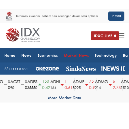
Install
Informasi ekonomi, saham dan keuangan dalam satu aplikasi.
Home
News
Economics
Market News
Technology
Ba
More news:
0
0
150
1
75
6
ACST
ADES
ADHI
ADMF
ADMG
ADM
0
0
0.42
0.61
0.9
2.73
90
35550
164
8225
214
1510
More Market Data