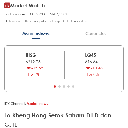
Market Watch
Last updated : 03.18 WIB | 24/07/2026
Data is a realtime snapshot, delayed at 10 minutes
Major Indexes
Currencies
IHSG
LQ45
6219.73
616.64
-95.58
-10.48
-1.51 %
-1.67 %
IDX Channel
Market news
Lo Kheng Hong Serok Saham DILD dan
GJTL