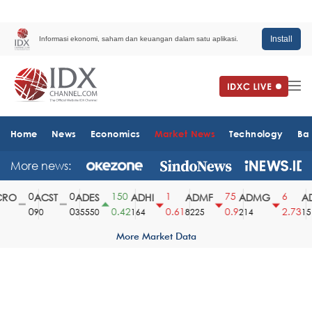
Install
Informasi ekonomi, saham dan keuangan dalam satu aplikasi.
Home
News
Economics
Market News
Technology
Ba
More news:
0
0
150
1
75
6
RO
ACST
ADES
ADHI
ADMF
ADMG
AD
0
0
0.42
0.61
0.9
2.73
90
35550
164
8225
214
1510
More Market Data