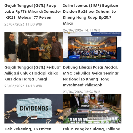
Gajah Tunggal (GJTL) Raup
Salim Ivomas (SIMP) Bagikan
Laba Rp796 Miliar di Semester
Dividen Rp26 per Saham, Lo
I-2026, Melesat 77 Persen
Kheng Hong Raup Rp20,7
Miliar
25/07/2026 11:00 WIB
26/06/2026 14:11 WIB
Gajah Tunggal (GJTL) Perkuat
Dukung Literasi Pasar Modal,
Mitigasi untuk Hadapi Risiko
MNC Sekuritas Gelar Seminar
Kurs dan Harga Energi
Nasional Lo Kheng Hong
Investment Philosoph
23/06/2026 14:18 WIB
21/06/2026 12:56 WIB
Cek Rekening, 13 Emiten
Fokus Pangkas Utang, Intiland