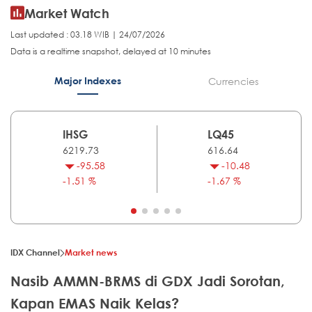
Market Watch
Last updated : 03.18 WIB | 24/07/2026
Data is a realtime snapshot, delayed at 10 minutes
Major Indexes
Currencies
IHSG
LQ45
6219.73
616.64
-95.58
-10.48
-1.51 %
-1.67 %
IDX Channel
Market news
Nasib AMMN-BRMS di GDX Jadi Sorotan,
Kapan EMAS Naik Kelas?