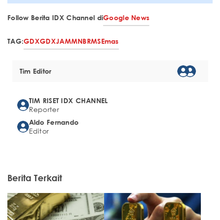
Follow Berita IDX Channel di
Google News
TAG:
GDX
GDXJ
AMMN
BRMS
Emas
Tim Editor
TIM RISET IDX CHANNEL
Reporter
Aldo Fernando
Editor
Berita Terkait