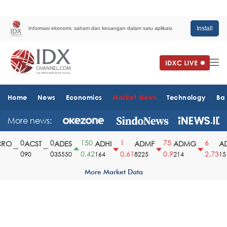
Install
Informasi ekonomi, saham dan keuangan dalam satu aplikasi.
Home
News
Economics
Market News
Technology
Ba
More news:
0
0
150
1
75
6
O
ACST
ADES
ADHI
ADMF
ADMG
AD
0
0
0.42
0.61
0.9
2.73
90
35550
164
8225
214
1510
More Market Data