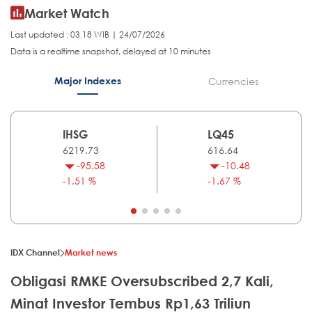
Market Watch
Last updated : 03.18 WIB | 24/07/2026
Data is a realtime snapshot, delayed at 10 minutes
Major Indexes
Currencies
IHSG
LQ45
6219.73
616.64
-95.58
-10.48
-1.51 %
-1.67 %
IDX Channel
Market news
Obligasi RMKE Oversubscribed 2,7 Kali,
Minat Investor Tembus Rp1,63 Triliun