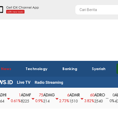
t News
Technology
Banking
Syariah
ADMF
ADMG
ADMR
ADRO
AEGS
1
75
6
60
0
0.61%
0.9%
2.73%
3.82%
0%
8225
214
1510
2540
43