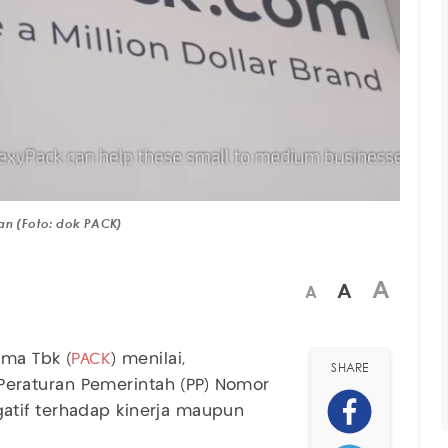
an (Foto: dok PACK)
A
A
A
ama Tbk (
PACK
) menilai,
SHARE
eraturan Pemerintah (PP) Nomor
atif terhadap kinerja maupun