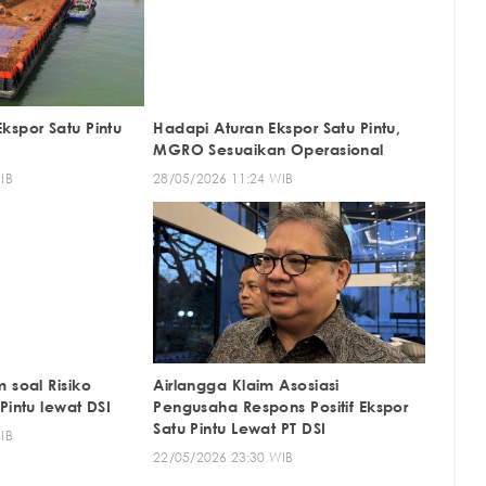
kspor Satu Pintu
Hadapi Aturan Ekspor Satu Pintu,
MGRO Sesuaikan Operasional
IB
28/05/2026 11:24 WIB
 soal Risiko
Airlangga Klaim Asosiasi
Pintu lewat DSI
Pengusaha Respons Positif Ekspor
Satu Pintu Lewat PT DSI
IB
22/05/2026 23:30 WIB