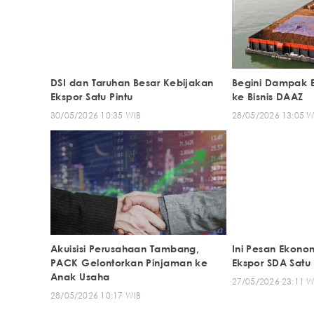
DSI dan Taruhan Besar Kebijakan
Begini Dampak E
Ekspor Satu Pintu
ke Bisnis DAAZ
30/05/2026 10:35 WIB
28/05/2026 13:05 W
Akuisisi Perusahaan Tambang,
Ini Pesan Ekonom
PACK Gelontorkan Pinjaman ke
Ekspor SDA Satu 
Anak Usaha
27/05/2026 23:11 W
28/05/2026 10:17 WIB