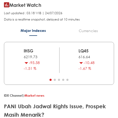
Market Watch
Last updated : 03.18 WIB | 24/07/2026
Data is a realtime snapshot, delayed at 10 minutes
Major Indexes
Currencies
IHSG
LQ45
6219.73
616.64
-95.58
-10.48
-1.51 %
-1.67 %
IDX Channel
Market news
PANI Ubah Jadwal Rights Issue, Prospek
Masih Menarik?