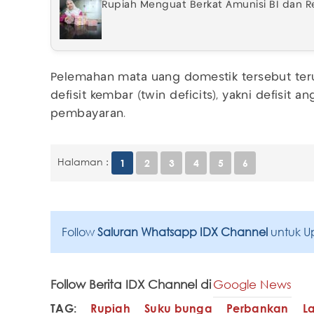
Rupiah Menguat Berkat Amunisi BI dan Re
Pelemahan mata uang domestik tersebut ter
defisit kembar (twin deficits), yakni defisit a
pembayaran.
Halaman :
1
2
3
4
5
6
Follow
Saluran Whatsapp IDX Channel
untuk U
Follow Berita IDX Channel di
Google News
TAG:
Rupiah
Suku bunga
Perbankan
L