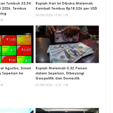
kan Tumbuh 33,54
Rupiah Hari Ini Dibuka Melemah,
i 2026, Tembus
Kembali Tembus Rp18.026 per USD
ning
04/08/2026 10:30 WIB
IB
al Agustus, Simak
Rupiah Melemah 0,32 Persen
g Sepekan ke
dalam Sepekan, Dibayangi
Geopolitik dan Domestik
IB
02/08/2026 12:32 WIB