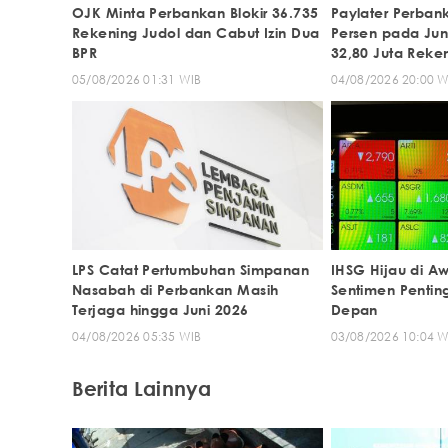
OJK Minta Perbankan Blokir 36.735
Paylater Perban
Rekening Judol dan Cabut Izin Dua
Persen pada Jun
BPR
32,80 Juta Reke
05/08/2026 01:31 WIB
04/08/2026 20:00 W
LPS Catat Pertumbuhan Simpanan
IHSG Hijau di Aw
Nasabah di Perbankan Masih
Sentimen Pentin
Terjaga hingga Juni 2026
Depan
04/08/2026 05:35 WIB
03/08/2026 10:04 W
Berita Lainnya