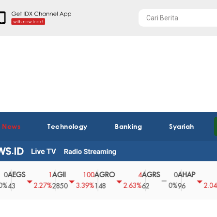
t News
Technology
Banking
Syariah
GS
AGII
AGRO
AGRS
AHAP
AIM
1
100
4
0
2
2.27%
3.39%
2.63%
0%
2.04%
2850
148
62
96
360