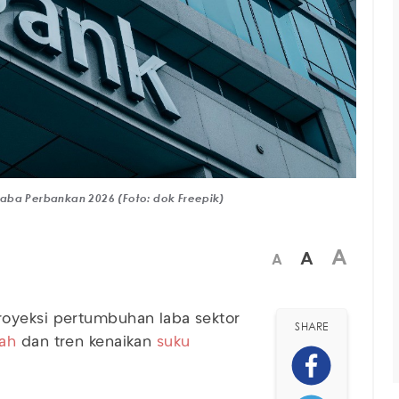
Laba Perbankan 2026 (Foto: dok Freepik)
A
A
A
oyeksi pertumbuhan laba sektor
SHARE
iah
dan tren kenaikan
suku