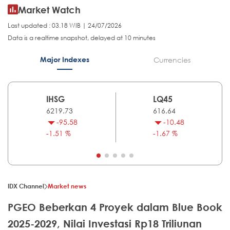
Market Watch
Last updated : 03.18 WIB | 24/07/2026
Data is a realtime snapshot, delayed at 10 minutes
Major Indexes
Currencies
IHSG
LQ45
6219.73
616.64
-95.58
-10.48
-1.51 %
-1.67 %
IDX Channel
Market news
PGEO Beberkan 4 Proyek dalam Blue Book
2025-2029, Nilai Investasi Rp18 Triliunan