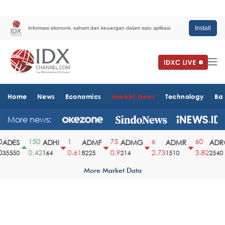
Install
Informasi ekonomi, saham dan keuangan dalam satu aplikasi.
Home
News
Economics
Market News
Technology
Ba
More news:
150
1
75
6
60
ADES
ADHI
ADMF
ADMG
ADMR
ADRO
0.42
0.61
0.9
2.73
3.82
5550
164
8225
214
1510
2540
More Market Data