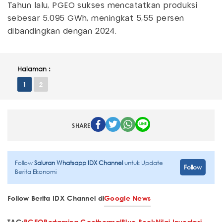
Tahun lalu, PGEO sukses mencatatkan produksi
sebesar 5.095 GWh, meningkat 5,55 persen
dibandingkan dengan 2024.
Halaman :
1
2
SHARE
Follow
Saluran Whatsapp IDX Channel
untuk Update
Follow
Berita Ekonomi
Follow Berita IDX Channel di
Google News
TAG:
PGEO
Pertamina Geothermal
Blue Book
Nilai Investasi