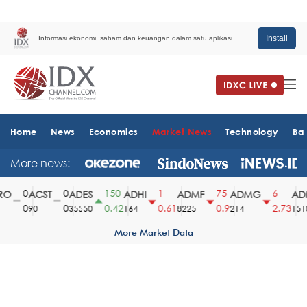
Install
Informasi ekonomi, saham dan keuangan dalam satu aplikasi.
Home
News
Economics
Market News
Technology
Ba
More news:
0
0
150
1
75
6
O
ACST
ADES
ADHI
ADMF
ADMG
ADM
0
0
0.42
0.61
0.9
2.73
90
35550
164
8225
214
1510
More Market Data