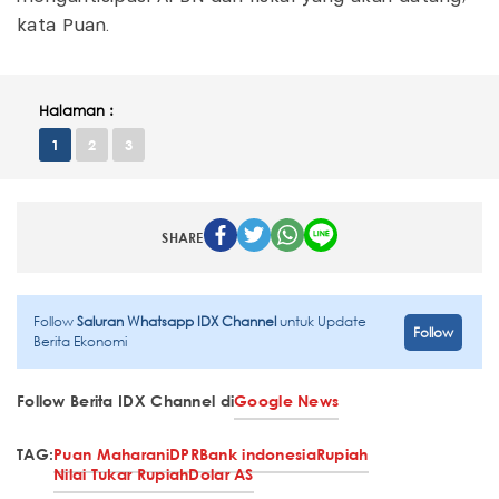
kata Puan.
Halaman :
1
2
3
SHARE
Follow
Saluran Whatsapp IDX Channel
untuk Update
Follow
Berita Ekonomi
Follow Berita IDX Channel di
Google News
TAG:
Puan Maharani
DPR
Bank indonesia
Rupiah
Nilai Tukar Rupiah
Dolar AS