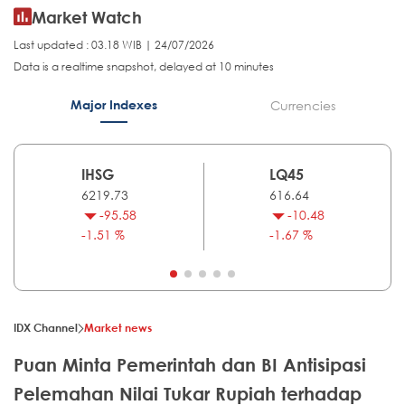
Market Watch
Last updated : 03.18 WIB | 24/07/2026
Data is a realtime snapshot, delayed at 10 minutes
Major Indexes
Currencies
IHSG
LQ45
6219.73
616.64
-95.58
-10.48
-1.51 %
-1.67 %
IDX Channel
Market news
Puan Minta Pemerintah dan BI Antisipasi
Pelemahan Nilai Tukar Rupiah terhadap