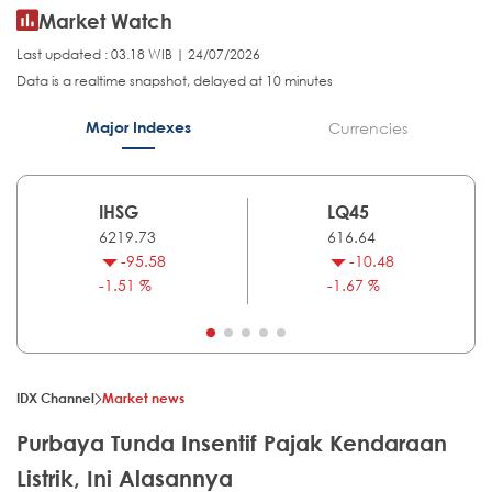
Market Watch
Last updated : 03.18 WIB | 24/07/2026
Data is a realtime snapshot, delayed at 10 minutes
Major Indexes
Currencies
IHSG
LQ45
6219.73
616.64
-95.58
-10.48
-1.51 %
-1.67 %
IDX Channel
Market news
Purbaya Tunda Insentif Pajak Kendaraan
Listrik, Ini Alasannya