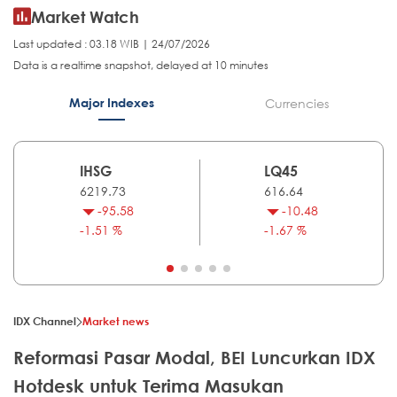
Market Watch
Last updated : 03.18 WIB | 24/07/2026
Data is a realtime snapshot, delayed at 10 minutes
Major Indexes
Currencies
IHSG
LQ45
6219.73
616.64
-95.58
-10.48
-1.51 %
-1.67 %
IDX Channel
Market news
Reformasi Pasar Modal, BEI Luncurkan IDX
Hotdesk untuk Terima Masukan