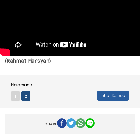
(Rahmat Fiansyah)
Halaman :
Lihat Semua
1
2
SHARE