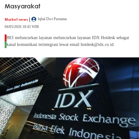
Masyarakat
|
Market news
Iqbal Dwi Purnama
04/05/2026 18:43 WIB
BEI meluncurkan layanan meluncurkan layanan IDX Hotdesk sebagai
kanal komunikasi terintegrasi lewat email
hotdesk@idx.co.id
.