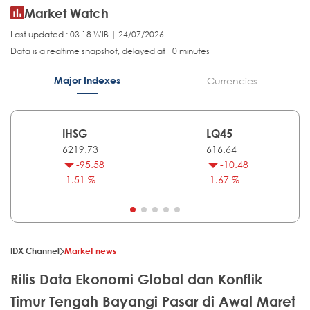
Market Watch
Last updated : 03.18 WIB | 24/07/2026
Data is a realtime snapshot, delayed at 10 minutes
Major Indexes
Currencies
IHSG
LQ45
6219.73
616.64
-95.58
-10.48
-1.51 %
-1.67 %
IDX Channel
Market news
Rilis Data Ekonomi Global dan Konflik
Timur Tengah Bayangi Pasar di Awal Maret