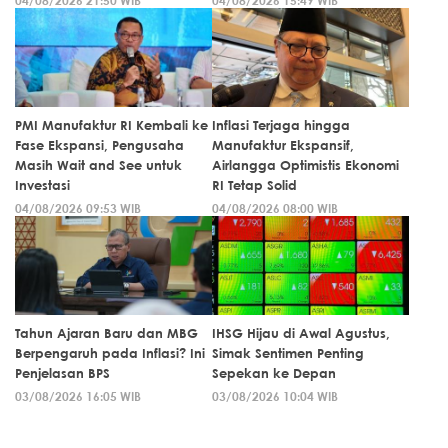
04/08/2026 21:50 WIB
04/08/2026 15:49 WIB
PMI Manufaktur RI Kembali ke
Inflasi Terjaga hingga
Fase Ekspansi, Pengusaha
Manufaktur Ekspansif,
Masih Wait and See untuk
Airlangga Optimistis Ekonomi
Investasi
RI Tetap Solid
04/08/2026 09:53 WIB
04/08/2026 08:00 WIB
Tahun Ajaran Baru dan MBG
IHSG Hijau di Awal Agustus,
Berpengaruh pada Inflasi? Ini
Simak Sentimen Penting
Penjelasan BPS
Sepekan ke Depan
03/08/2026 16:05 WIB
03/08/2026 10:04 WIB