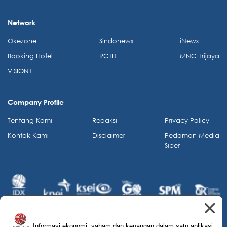
Network
Okezone
Sindonews
iNews
Booking Hotel
RCTI+
MNC Trijaya
VISION+
Company Profile
Tentang Kami
Redaksi
Privacy Policy
Kontak Kami
Disclaimer
Pedoman Media
Siber
Informasi ekonomi, saham dan keuangan dalam satu aplikasi.