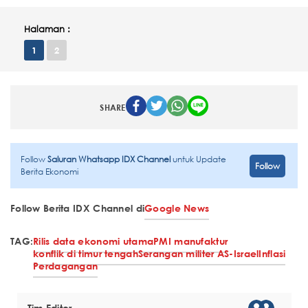
Halaman :
1
2
SHARE
Follow
Saluran Whatsapp IDX Channel
untuk Update
Follow
Berita Ekonomi
Follow Berita IDX Channel di
Google News
TAG:
Rilis data ekonomi utama
PMI manufaktur
konflik di timur tengah
Serangan militer AS-Israel
Inflasi
Perdagangan
Tim Editor