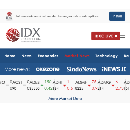
Install
Informasi ekonomi, saham dan keuangan dalam satu aplikasi.
Home
News
Economics
Market News
Technology
Ba
More news:
0
0
150
1
75
6
O
ACST
ADES
ADHI
ADMF
ADMG
ADM
0
0
0.42
0.61
0.9
2.73
90
35550
164
8225
214
1510
More Market Data