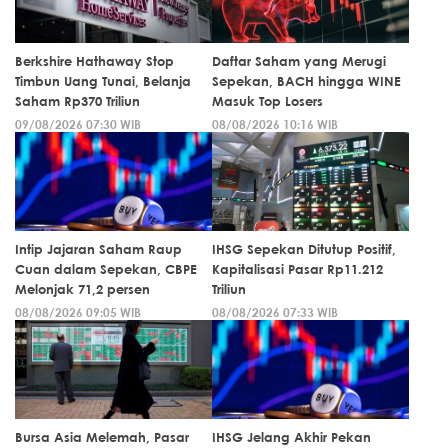
Berkshire Hathaway Stop
Daftar Saham yang Merugi
Timbun Uang Tunai, Belanja
Sepekan, BACH hingga WINE
Saham Rp370 Triliun
Masuk Top Losers
09/08/2026 07:30 WIB
08/08/2026 10:16 WIB
Intip Jajaran Saham Raup
IHSG Sepekan Ditutup Positif,
Cuan dalam Sepekan, CBPE
Kapitalisasi Pasar Rp11.212
Melonjak 71,2 persen
Triliun
08/08/2026 09:05 WIB
08/08/2026 07:33 WIB
Bursa Asia Melemah, Pasar
IHSG Jelang Akhir Pekan