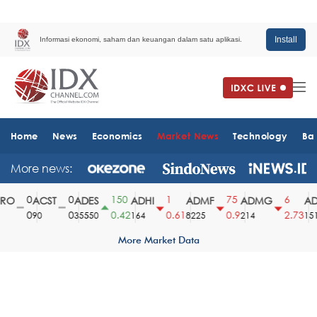
Install
Informasi ekonomi, saham dan keuangan dalam satu aplikasi.
Home
News
Economics
Market News
Technology
Ba
More news:
0
0
150
1
75
6
O
ACST
ADES
ADHI
ADMF
ADMG
AD
0
0
0.42
0.61
0.9
2.73
90
35550
164
8225
214
1510
More Market Data