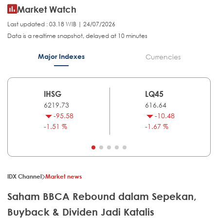
Market Watch
Last updated : 03.18 WIB | 24/07/2026
Data is a realtime snapshot, delayed at 10 minutes
Major Indexes
Currencies
IHSG
LQ45
6219.73
616.64
-95.58
-10.48
-1.51 %
-1.67 %
IDX Channel
Market news
Saham BBCA Rebound dalam Sepekan,
Buyback & Dividen Jadi Katalis