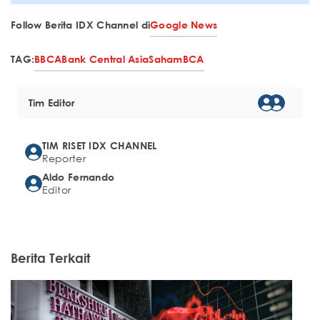
Follow Berita IDX Channel di
Google News
TAG:
BBCA
Bank Central Asia
Saham
BCA
Tim Editor
TIM RISET IDX CHANNEL
Reporter
Aldo Fernando
Editor
Berita Terkait