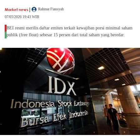
|
Market news
Rahmat Fiansyah
07/05/2026 19:43 WIB
BEI resmi merilis daftar emiten terkait kewajiban porsi minimal saham
publik (free float) sebesar 15 persen dari total saham yang beredar.