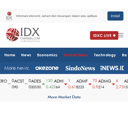
Install
Informasi ekonomi, saham dan keuangan dalam satu aplikasi.
Home
News
Economics
Market News
Technology
Ba
More news:
0
0
150
1
75
6
RO
ACST
ADES
ADHI
ADMF
ADMG
AD
0
0
0.42
0.61
0.9
2.73
90
35550
164
8225
214
1510
More Market Data