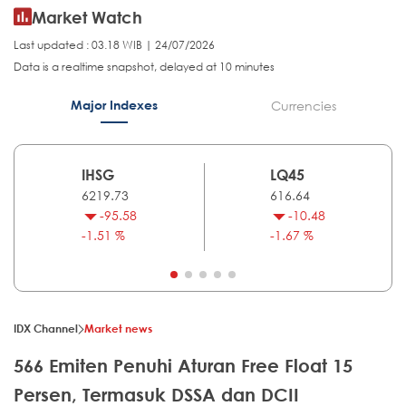
Market Watch
Last updated : 03.18 WIB | 24/07/2026
Data is a realtime snapshot, delayed at 10 minutes
Major Indexes
Currencies
IHSG
LQ45
6219.73
616.64
-95.58
-10.48
-1.51 %
-1.67 %
IDX Channel
Market news
566 Emiten Penuhi Aturan Free Float 15
Persen, Termasuk DSSA dan DCII