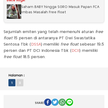
Baca Juga:
Saham BABY hingga SGRO Masuk Papan FCA
Imbas Masalah Free Float
Sejumlah emiten yang telah memenuhi aturan
free
float
15 persen di antaranya PT Dwi Swastatika
Sentosa Tbk (
DSSA
) memiliki
free float
sebesar 19,5
persen dan PT DCI Indonesia Tbk (
DCII
) memiliki
free float
18,5 persen.
Halaman :
1
2
SHARE