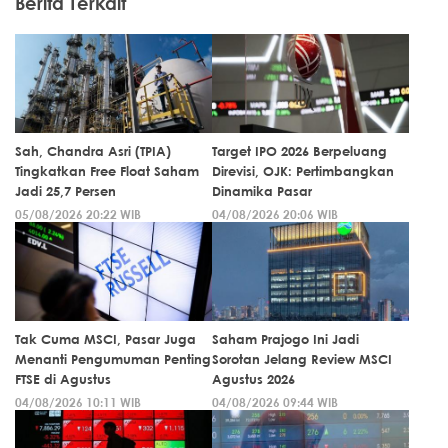
Berita Terkait
Sah, Chandra Asri (TPIA)
Target IPO 2026 Berpeluang
Tingkatkan Free Float Saham
Direvisi, OJK: Pertimbangkan
Jadi 25,7 Persen
Dinamika Pasar
05/08/2026 20:22 WIB
04/08/2026 20:06 WIB
Tak Cuma MSCI, Pasar Juga
Saham Prajogo Ini Jadi
Menanti Pengumuman Penting
Sorotan Jelang Review MSCI
FTSE di Agustus
Agustus 2026
04/08/2026 10:11 WIB
04/08/2026 09:44 WIB