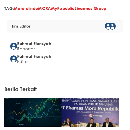
TAG:
Moratelindo
MORA
MyRepublic
Sinarmas Group
Tim Editor
Rahmat Fiansyah
Reporter
Rahmat Fiansyah
Editor
Berita Terkait