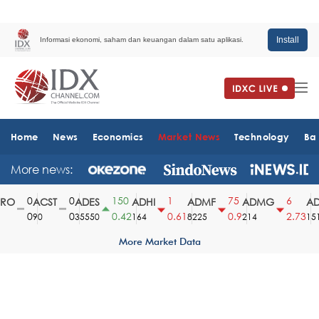
Install
Informasi ekonomi, saham dan keuangan dalam satu aplikasi.
Home
News
Economics
Market News
Technology
Ba
More news:
0
0
150
1
75
6
O
ACST
ADES
ADHI
ADMF
ADMG
AD
0
0
0.42
0.61
0.9
2.73
90
35550
164
8225
214
1510
More Market Data