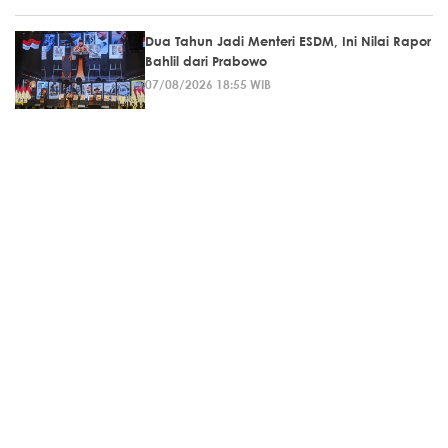
Dua Tahun Jadi Menteri ESDM, Ini Nilai Rapor
Bahlil dari Prabowo
07/08/2026 18:55 WIB