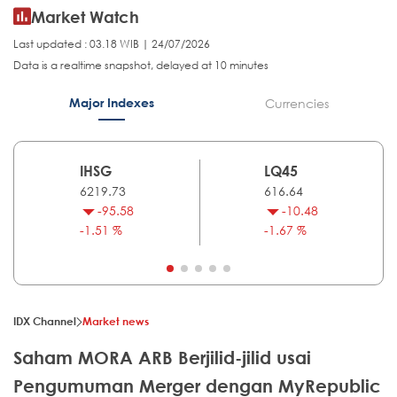
Market Watch
Last updated : 03.18 WIB | 24/07/2026
Data is a realtime snapshot, delayed at 10 minutes
Major Indexes
Currencies
IHSG
LQ45
6219.73
616.64
-95.58
-10.48
-1.51 %
-1.67 %
IDX Channel
Market news
Saham MORA ARB Berjilid-jilid usai
Pengumuman Merger dengan MyRepublic