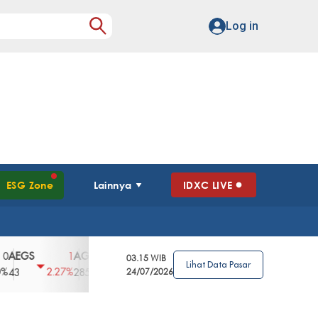
Log in
ESG Zone
Lainnya
IDXC LIVE
GS
AGII
AGRO
AGRS
AHAP
AIM
1
100
4
0
2
03.15 WIB
Lihat Data Pasar
2.27%
3.39%
2.63%
0%
2.04%
2850
148
24/07/2026
62
96
360