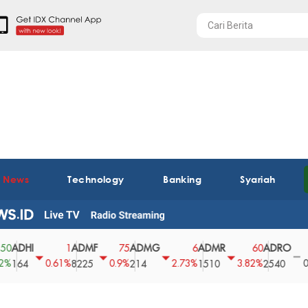
t News
Technology
Banking
Syariah
HI
ADMF
ADMG
ADMR
ADRO
AE
1
75
6
60
0
0.61%
0.9%
2.73%
3.82%
0%
4
8225
214
1510
2540
43