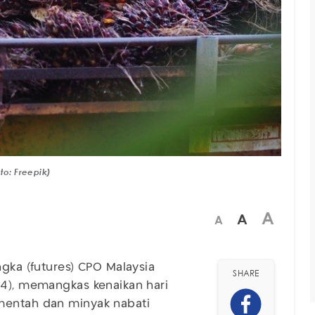
to: Freepik)
A
A
A
ngka (futures) CPO Malaysia
SHARE
/4), memangkas kenaikan hari
mentah dan minyak nabati