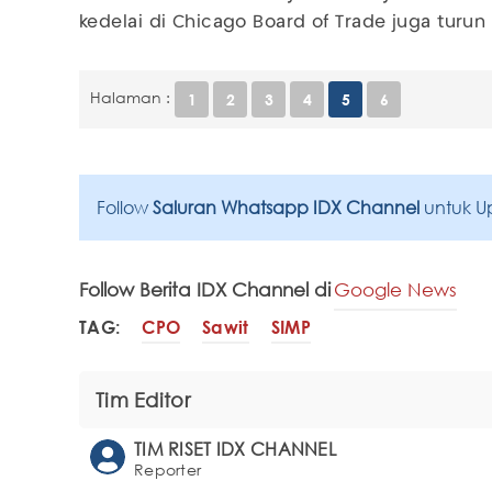
kedelai di Chicago Board of Trade juga turun 
Halaman :
1
2
3
4
5
6
Follow
Saluran Whatsapp IDX Channel
untuk U
Follow Berita IDX Channel di
Google News
TAG:
CPO
Sawit
SIMP
Tim Editor
TIM RISET IDX CHANNEL
Reporter