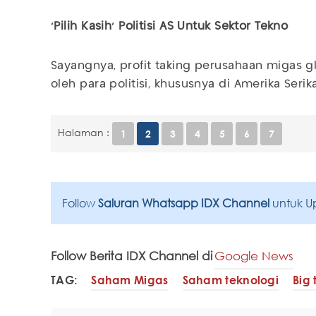
‘Pilih Kasih’ Politisi AS Untuk Sektor Tekno
Sayangnya, profit taking perusahaan migas gl
oleh para politisi, khususnya di Amerika Serik
Halaman :
1
2
3
4
5
6
7
Follow
Saluran Whatsapp IDX Channel
untuk U
Follow Berita IDX Channel di
Google News
TAG:
Saham Migas
Saham teknologi
Big 