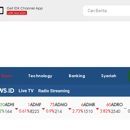
t News
Technology
Banking
Syariah
I
ADMF
ADMG
ADMR
ADRO
AEG
1
75
6
60
0
0.61%
0.9%
2.73%
3.82%
0%
8225
214
1510
2540
43