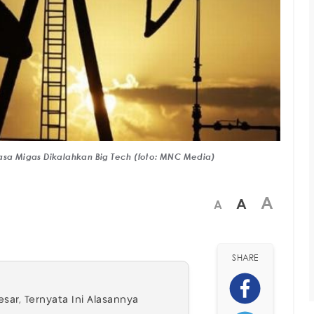
a Migas Dikalahkan Big Tech (foto: MNC Media)
A
A
A
SHARE
ar, Ternyata Ini Alasannya