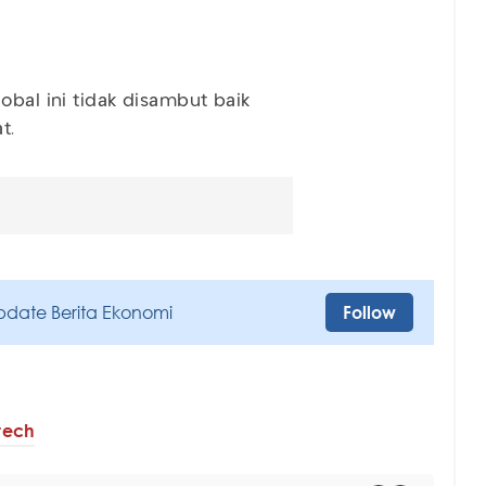
obal ini tidak disambut baik
at.
pdate Berita Ekonomi
Follow
tech