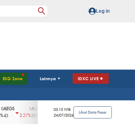
Log in
ESG Zone
Lainnya
IDXC LIVE
S
AGII
AGRO
AGRS
AHAP
AIMS
1
100
4
0
2
03.15 WIB
Lihat Data Pasar
2.27%
3.39%
2.63%
0%
2.04%
2850
148
24/07/2026
62
96
360