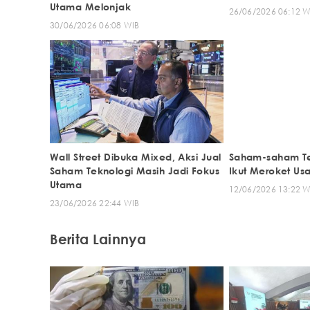
Utama Melonjak
26/06/2026 06:12 W
30/06/2026 06:08 WIB
Wall Street Dibuka Mixed, Aksi Jual
Saham-saham Te
Saham Teknologi Masih Jadi Fokus
Ikut Meroket Us
Utama
12/06/2026 13:22 W
23/06/2026 22:44 WIB
Berita Lainnya