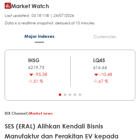
Market Watch
Last updated : 03.18 WIB | 24/07/2026
Data is a realtime snapshot, delayed at 10 minutes
Major Indexes
Currencies
IHSG
LQ45
6219.73
616.64
-95.58
-10.48
-1.51 %
-1.67 %
IDX Channel
Market news
SES (ERAL) Alihkan Kendali Bisnis
Manufaktur dan Perakitan EV kepada