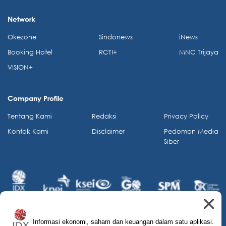
Network
Okezone
Sindonews
iNews
Booking Hotel
RCTI+
MNC Trijaya
VISION+
Company Profile
Tentang Kami
Redaksi
Privacy Policy
Kontak Kami
Disclaimer
Pedoman Media
Siber
Informasi ekonomi, saham dan keuangan dalam satu aplikasi.
© 2026 IDX Channel. All Rights Reserved.