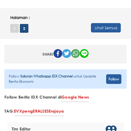
Halaman :
Lihat Semua
1
2
SHARE
Follow
Saluran Whatsapp IDX Channel
untuk Update
Follow
Berita Ekonomi
Follow Berita IDX Channel di
Google News
TAG:
EV
Xpeng
ERAL
SES
Erajaya
Tim Editor