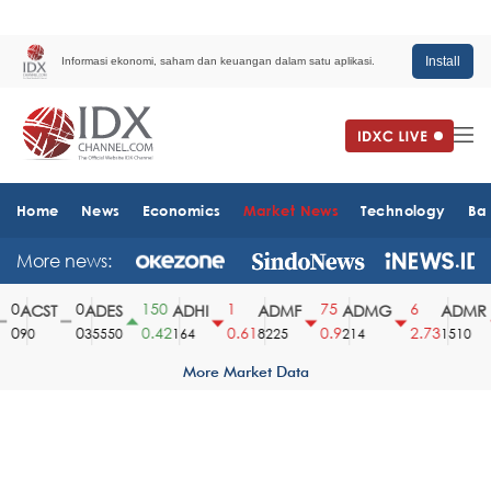
Install
Informasi ekonomi, saham dan keuangan dalam satu aplikasi.
Home
News
Economics
Market News
Technology
Ba
More news:
0
0
150
1
75
6
ACST
ADES
ADHI
ADMF
ADMG
ADMR
0
0
0.42
0.61
0.9
2.73
90
35550
164
8225
214
1510
More Market Data