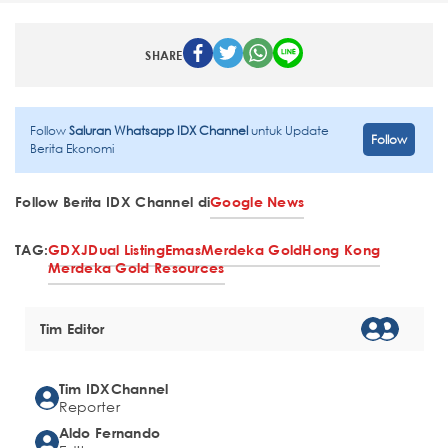
SHARE
Follow
Saluran Whatsapp IDX Channel
untuk Update
Follow
Berita Ekonomi
Follow Berita IDX Channel di
Google News
TAG:
GDXJ
Dual Listing
Emas
Merdeka Gold
Hong Kong
Merdeka Gold Resources
Tim Editor
Tim IDXChannel
Reporter
Aldo Fernando