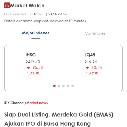
Market Watch
Last updated : 03.18 WIB | 24/07/2026
Data is a realtime snapshot, delayed at 10 minutes
Major Indexes
Currencies
IHSG
LQ45
6219.73
616.64
-95.58
-10.48
-1.51 %
-1.67 %
IDX Channel
Market news
Siap Dual Listing, Merdeka Gold (EMAS)
Ajukan IPO di Bursa Hong Kong