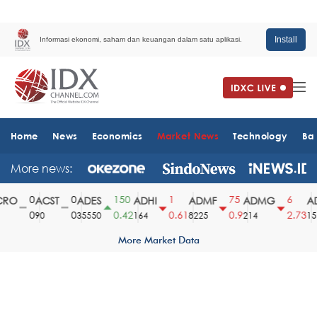
Install
Informasi ekonomi, saham dan keuangan dalam satu aplikasi.
Home
News
Economics
Market News
Technology
Ba
More news:
0
0
150
1
75
6
RO
ACST
ADES
ADHI
ADMF
ADMG
AD
0
0
0.42
0.61
0.9
2.73
90
35550
164
8225
214
151
More Market Data