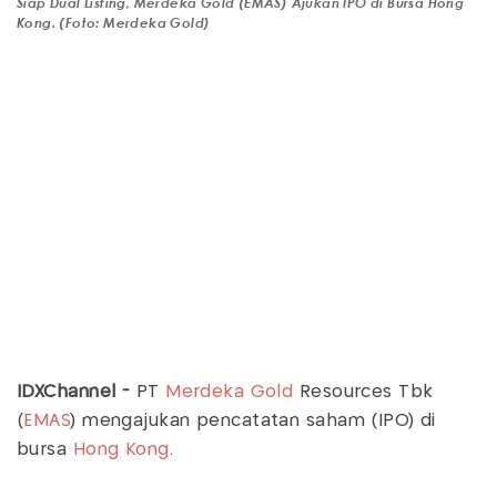
Siap Dual Listing, Merdeka Gold (EMAS) Ajukan IPO di Bursa Hong
Kong. (Foto: Merdeka Gold)
IDXChannel -
PT
Merdeka Gold
Resources Tbk
(
EMAS
) mengajukan pencatatan saham (IPO) di
bursa
Hong Kong
.