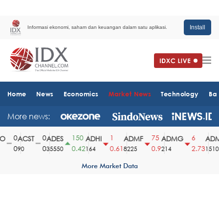
Install
Informasi ekonomi, saham dan keuangan dalam satu aplikasi.
Home
News
Economics
Market News
Technology
Ba
More news:
0
0
150
1
75
6
ACST
ADES
ADHI
ADMF
ADMG
ADM
0
0
0.42
0.61
0.9
2.73
90
35550
164
8225
214
1510
More Market Data