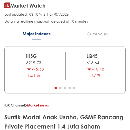
Market Watch
Last updated : 03.18 WIB | 24/07/2026
Data is a realtime snapshot, delayed at 10 minutes
Major Indexes
Currencies
IHSG
LQ45
6219.73
616.64
-95.58
-10.48
-1.51 %
-1.67 %
IDX Channel
Market news
Suntik Modal Anak Usaha, GSMF Rancang
Private Placement 1,4 Juta Saham