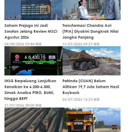
Saham Prajogo Ini Jadi
Transformasi Chandra Asri
Sorotan Jelang Review MSCI
(TPIA) Diyakini Dongkrak Nilai
Agustus 2026
Jangka Panjang
04/08/2026 09:44 WIB
31/07/2026 09:37 WIB
IHSG Berpeluang Lanjutkan
Petrindo (CUAN) Belum
Kenaikan ke 6.200-6.300,
Alihkan 19,7 Juta Saham Hasil
Simak Analisa PTRO, BUMI,
Buyback
hingga BRPT
26/07/2026 12:33 WIB
31/07/2026 08:00 WIB