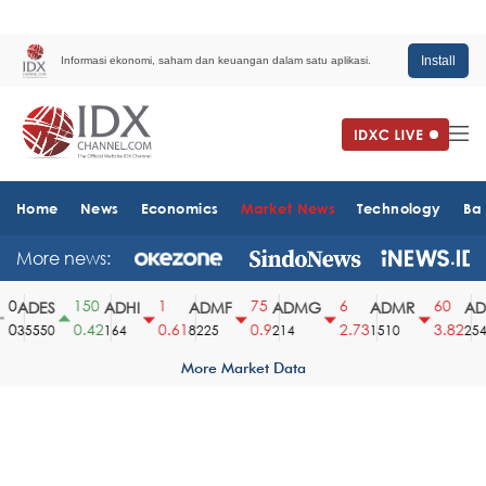
Install
Informasi ekonomi, saham dan keuangan dalam satu aplikasi.
Home
News
Economics
Market News
Technology
Ba
More news:
0
150
1
75
6
60
ADES
ADHI
ADMF
ADMG
ADMR
ADR
0
0.42
0.61
0.9
2.73
3.82
35550
164
8225
214
1510
2540
More Market Data