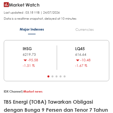
Market Watch
Last updated : 03.18 WIB | 24/07/2026
Data is a realtime snapshot, delayed at 10 minutes
Major Indexes
Currencies
IHSG
LQ45
6219.73
616.64
-95.58
-10.48
-1.51 %
-1.67 %
IDX Channel
Market news
TBS Energi (TOBA) Tawarkan Obligasi
dengan Bunga 9 Persen dan Tenor 7 Tahun