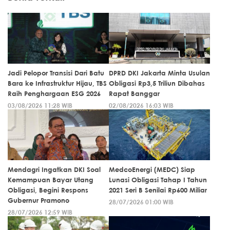
Jadi Pelopor Transisi Dari Batu
DPRD DKI Jakarta Minta Usulan
Bara ke Infrastruktur Hijau, TBS
Obligasi Rp3,5 Triliun Dibahas
Raih Penghargaan ESG 2026
Rapat Banggar
03/08/2026 11:28 WIB
02/08/2026 16:03 WIB
Mendagri Ingatkan DKI Soal
MedcoEnergi (MEDC) Siap
Kemampuan Bayar Utang
Lunasi Obligasi Tahap I Tahun
Obligasi, Begini Respons
2021 Seri B Senilai Rp600 Miliar
Gubernur Pramono
28/07/2026 01:00 WIB
28/07/2026 12:59 WIB