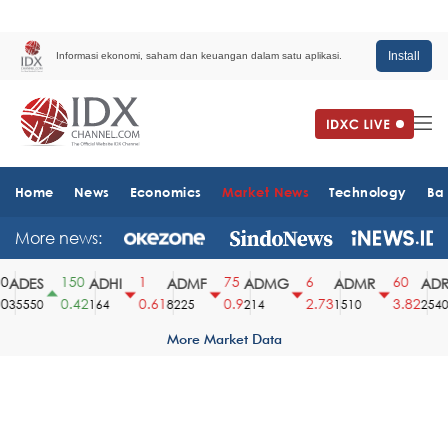
Install
Informasi ekonomi, saham dan keuangan dalam satu aplikasi.
Home
News
Economics
Market News
Technology
Ba
More news:
150
1
75
6
60
ADES
ADHI
ADMF
ADMG
ADMR
ADR
0.42
0.61
0.9
2.73
3.82
35550
164
8225
214
1510
2540
More Market Data