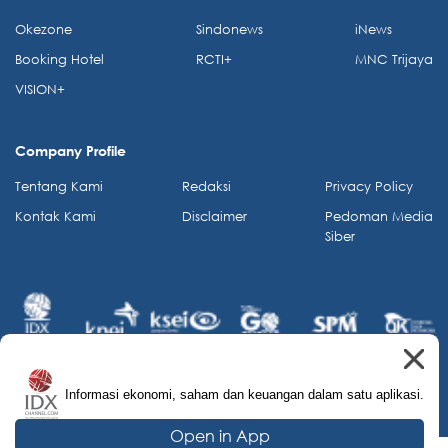
Okezone
Sindonews
iNews
Booking Hotel
RCTI+
MNC Trijaya
VISION+
Company Profile
Tentang Kami
Redaksi
Privacy Policy
Kontak Kami
Disclaimer
Pedoman Media
Siber
Informasi ekonomi, saham dan keuangan dalam satu aplikasi.
© 2026 IDX Channel. All Rights Reserved.
Open in App