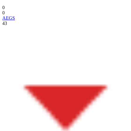
0
0
AEGS
43