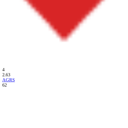
4
2.63
AGRS
62