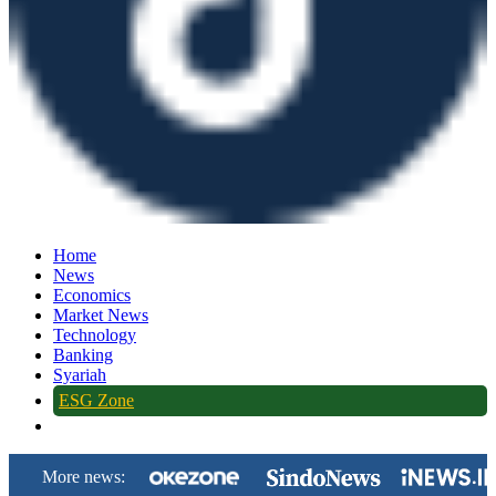
Home
News
Economics
Market News
Technology
Banking
Syariah
ESG Zone
More news: