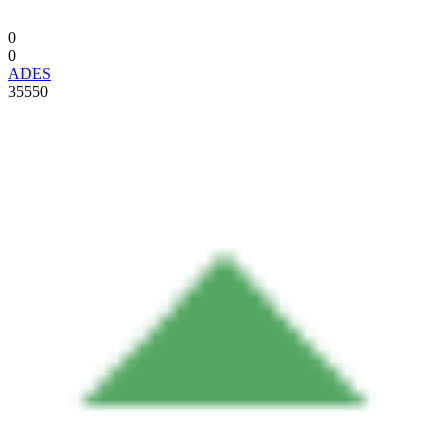
0
0
ADES
35550