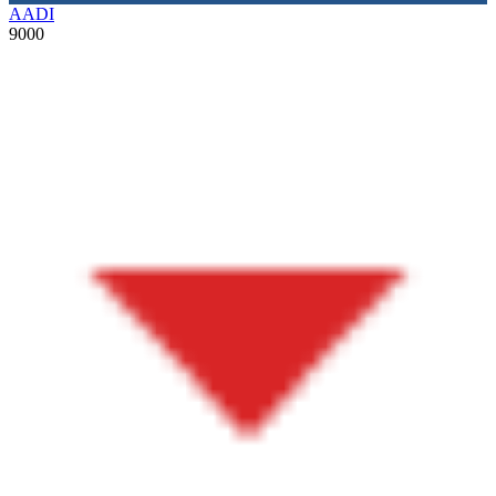
AADI
9000