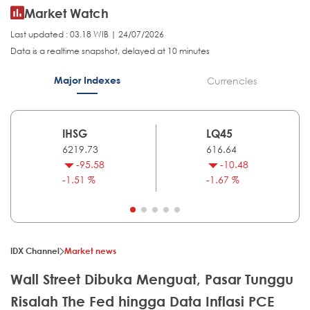
Market Watch
Last updated : 03.18 WIB | 24/07/2026
Data is a realtime snapshot, delayed at 10 minutes
Major Indexes
Currencies
IHSG
LQ45
6219.73
616.64
-95.58
-10.48
-1.51 %
-1.67 %
IDX Channel
Market news
Wall Street Dibuka Menguat, Pasar Tunggu
Risalah The Fed hingga Data Inflasi PCE