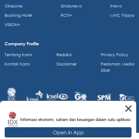
Okezone
Sindonews
iNews
Booking Hotel
RCTI+
MNC Trijaya
VISION+
Company Profile
Tentang Kami
Redaksi
Privacy Policy
Kontak Kami
Disclaimer
Pedoman Media
Siber
Informasi ekonomi, saham dan keuangan dalam satu aplikasi.
© 2026 IDX Channel. All Rights Reserved.
Open in App