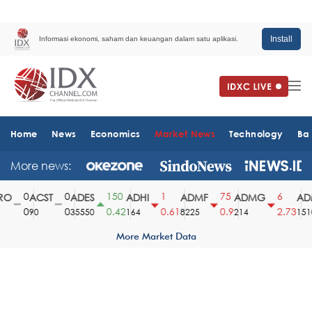
Install
Informasi ekonomi, saham dan keuangan dalam satu aplikasi.
Home
News
Economics
Market News
Technology
Ba
More news:
0
0
150
1
75
6
O
ACST
ADES
ADHI
ADMF
ADMG
ADM
0
0
0.42
0.61
0.9
2.73
90
35550
164
8225
214
1510
More Market Data