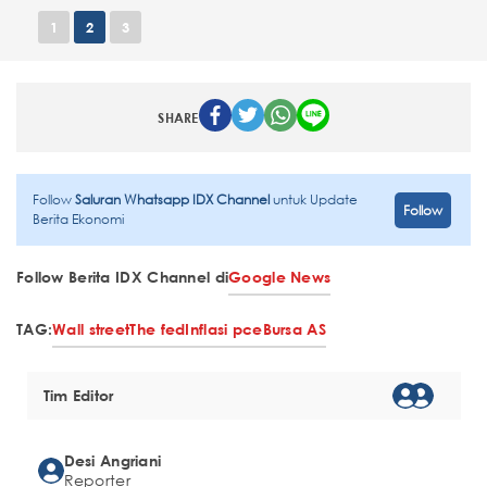
1
2
3
SHARE
Follow
Saluran Whatsapp IDX Channel
untuk Update
Follow
Berita Ekonomi
Follow Berita IDX Channel di
Google News
TAG:
Wall street
The fed
Inflasi pce
Bursa AS
Tim Editor
Desi Angriani
Reporter