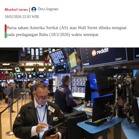
|
Market news
Desi Angriani
18/02/2026 22:03 WIB
Bursa saham Amerika Serikat (AS) atau Wall Street dibuka menguat
pada perdagangan Rabu (18/2/2026) waktu setempat.