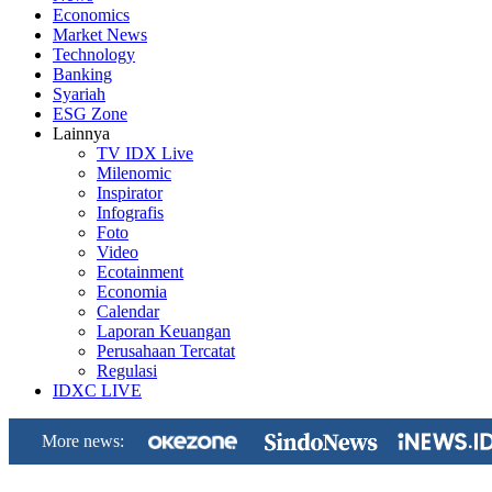
Economics
Market News
Technology
Banking
Syariah
ESG Zone
Lainnya
TV IDX Live
Milenomic
Inspirator
Infografis
Foto
Video
Ecotainment
Economia
Calendar
Laporan Keuangan
Perusahaan Tercatat
Regulasi
IDXC LIVE
More news: