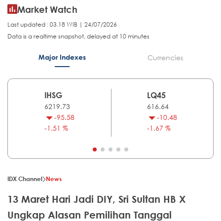
Market Watch
Last updated : 03.18 WIB | 24/07/2026
Data is a realtime snapshot, delayed at 10 minutes
Major Indexes
Currencies
IHSG
LQ45
6219.73
616.64
-95.58
-10.48
-1.51 %
-1.67 %
IDX Channel
News
13 Maret Hari Jadi DIY, Sri Sultan HB X
Ungkap Alasan Pemilihan Tanggal