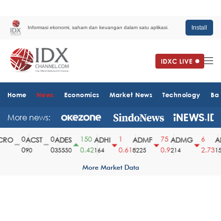
Install
Informasi ekonomi, saham dan keuangan dalam satu aplikasi.
Home
News
Economics
Market News
Technology
Ba
More news:
0
0
150
1
75
6
RO
ACST
ADES
ADHI
ADMF
ADMG
AD
0
0
0.42
0.61
0.9
2.73
90
35550
164
8225
214
151
More Market Data