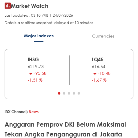
Market Watch
Last updated : 03.18 WIB | 24/07/2026
Data is a realtime snapshot, delayed at 10 minutes
Major Indexes
Currencies
IHSG
LQ45
6219.73
616.64
-95.58
-10.48
-1.51 %
-1.67 %
IDX Channel
News
Anggaran Pemprov DKI Belum Maksimal
Tekan Angka Pengangguran di Jakarta