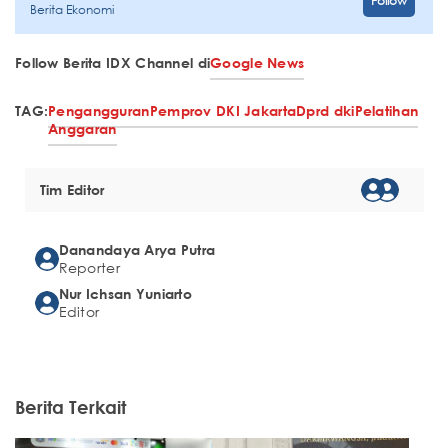
Follow
Berita Ekonomi
Follow Berita IDX Channel di
Google News
TAG:
Pengangguran
Pemprov DKI Jakarta
Dprd dki
Pelatihan
Anggaran
Tim Editor
Danandaya Arya Putra
Reporter
Nur Ichsan Yuniarto
Editor
Berita Terkait