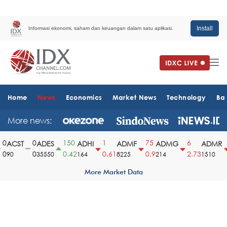
Install
Informasi ekonomi, saham dan keuangan dalam satu aplikasi.
Home
News
Economics
Market News
Technology
Ba
More news:
0
150
1
75
6
ACST
ADES
ADHI
ADMF
ADMG
ADMR
0
0.42
0.61
0.9
2.73
90
35550
164
8225
214
1510
More Market Data