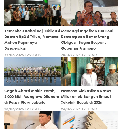
Kemenkeu Bakal Kaji Obligasi
Mendagri Ingatkan DKI Soal
Daerah Rp3,5 Triliun, Pramono:
Kemampuan Bayar Utang
Mohon Kajiannya
Obligasi, Begini Respons
Disegerakan
Gubernur Pramono
29/07/2026 12:20 WIB
28/07/2026 12:59 WIB
Cegah Abrasi Makin Parah,
Pramono Alokasikan Rp249
2.000 Bibit Mangrove Ditanam
Miliar untuk Bangun Empat
di Pesisir Utara Jakarta
Sekolah Rusak di 2026
28/07/2026 12:12 WIB
24/07/2026 19:30 WIB