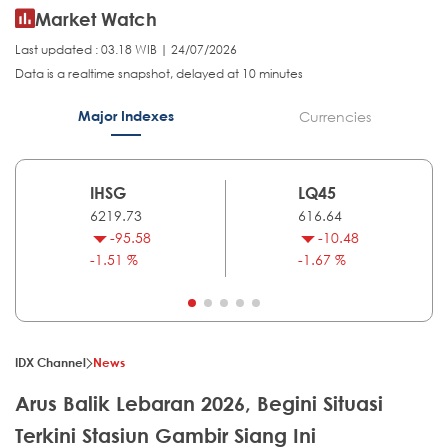
Market Watch
Last updated : 03.18 WIB | 24/07/2026
Data is a realtime snapshot, delayed at 10 minutes
Major Indexes
Currencies
IHSG
LQ45
6219.73
616.64
-95.58
-10.48
-1.51 %
-1.67 %
IDX Channel
News
Arus Balik Lebaran 2026, Begini Situasi
Terkini Stasiun Gambir Siang Ini