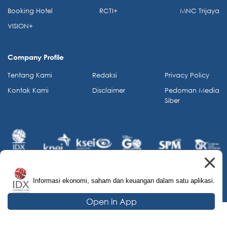
Booking Hotel
RCTI+
MNC Trijaya
VISION+
Company Profile
Tentang Kami
Redaksi
Privacy Policy
Kontak Kami
Disclaimer
Pedoman Media
Siber
Informasi ekonomi, saham dan keuangan dalam satu aplikasi.
© 2026 IDX Channel. All Rights Reserved.
Open in App