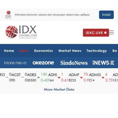
Install
Informasi ekonomi, saham dan keuangan dalam satu aplikasi.
Home
News
Economics
Market News
Technology
Ba
More news:
0
0
150
1
75
6
O
ACST
ADES
ADHI
ADMF
ADMG
ADM
0
0
0.42
0.61
0.9
2.73
90
35550
164
8225
214
1510
More Market Data