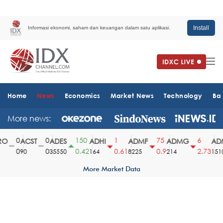
Install
Informasi ekonomi, saham dan keuangan dalam satu aplikasi.
Home
News
Economics
Market News
Technology
Ba
More news:
0
0
150
1
75
6
O
ACST
ADES
ADHI
ADMF
ADMG
ADM
0
0
0.42
0.61
0.9
2.73
90
35550
164
8225
214
1510
More Market Data