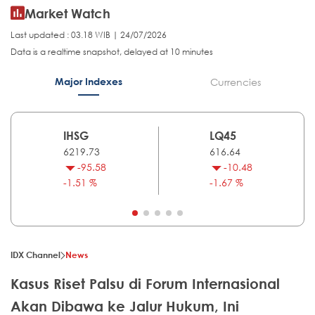
Market Watch
Last updated : 03.18 WIB | 24/07/2026
Data is a realtime snapshot, delayed at 10 minutes
Major Indexes
Currencies
IHSG
LQ45
6219.73
616.64
-95.58
-10.48
-1.51 %
-1.67 %
IDX Channel
News
Kasus Riset Palsu di Forum Internasional
Akan Dibawa ke Jalur Hukum, Ini