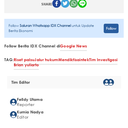
SHARE
Follow
Saluran Whatsapp IDX Channel
untuk Update
Follow
Berita Ekonomi
Follow Berita IDX Channel di
Google News
TAG:
Riset palsu
Jalur hukum
Mendiktisaintek
Tim Investigasi
Brian yuliarto
Tim Editor
Felldy Utama
Reporter
Kurnia Nadya
Editor