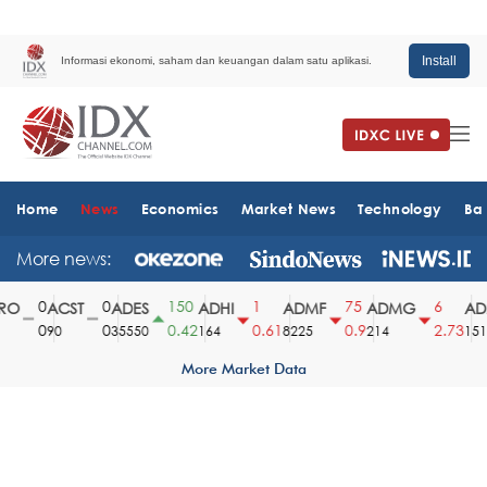
Install
Informasi ekonomi, saham dan keuangan dalam satu aplikasi.
Home
News
Economics
Market News
Technology
Ba
More news:
0
0
150
1
75
6
O
ACST
ADES
ADHI
ADMF
ADMG
ADM
0
0
0.42
0.61
0.9
2.73
90
35550
164
8225
214
1510
More Market Data