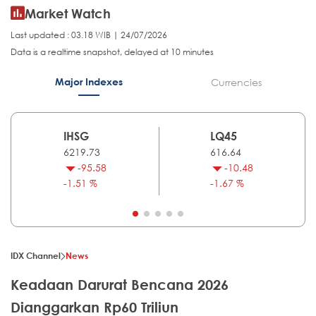
Market Watch
Last updated : 03.18 WIB | 24/07/2026
Data is a realtime snapshot, delayed at 10 minutes
Major Indexes
Currencies
IHSG
LQ45
6219.73
616.64
-95.58
-10.48
-1.51 %
-1.67 %
IDX Channel
News
Keadaan Darurat Bencana 2026
Dianggarkan Rp60 Triliun