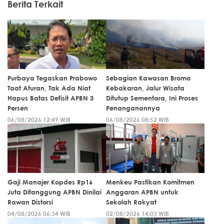
Berita Terkait
Purbaya Tegaskan Prabowo
Sebagian Kawasan Bromo
Taat Aturan, Tak Ada Niat
Kebakaran, Jalur Wisata
Hapus Batas Defisit APBN 3
Ditutup Sementara, Ini Proses
Persen
Penanganannya
06/08/2026 12:49 WIB
06/08/2026 08:52 WIB
Gaji Manajer Kopdes Rp16
Menkeu Pastikan Komitmen
Juta Ditanggung APBN Dinilai
Anggaran APBN untuk
Rawan Distorsi
Sekolah Rakyat
04/08/2026 06:34 WIB
02/08/2026 14:03 WIB