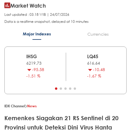
Market Watch
Last updated : 03.18 WIB | 24/07/2026
Data is a realtime snapshot, delayed at 10 minutes
Major Indexes
Currencies
IHSG
LQ45
6219.73
616.64
-95.58
-10.48
-1.51 %
-1.67 %
IDX Channel
News
Kemenkes Siagakan 21 RS Sentinel di 20
Provinsi untuk Deteksi Dini Virus Hanta