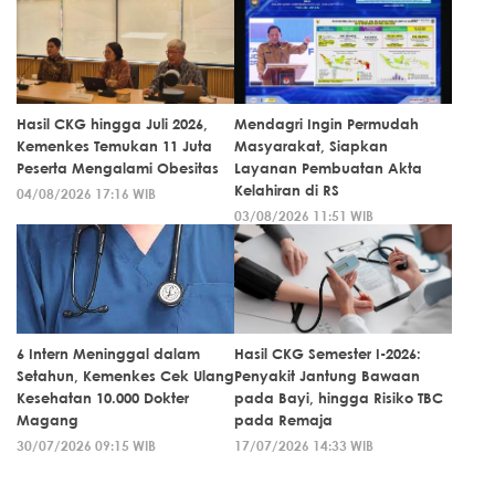
Hasil CKG hingga Juli 2026,
Mendagri Ingin Permudah
Kemenkes Temukan 11 Juta
Masyarakat, Siapkan
Peserta Mengalami Obesitas
Layanan Pembuatan Akta
Kelahiran di RS
04/08/2026 17:16 WIB
03/08/2026 11:51 WIB
6 Intern Meninggal dalam
Hasil CKG Semester I-2026:
Setahun, Kemenkes Cek Ulang
Penyakit Jantung Bawaan
Kesehatan 10.000 Dokter
pada Bayi, hingga Risiko TBC
Magang
pada Remaja
30/07/2026 09:15 WIB
17/07/2026 14:33 WIB