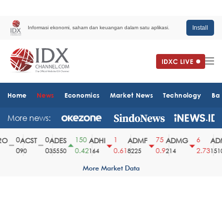
Install
Informasi ekonomi, saham dan keuangan dalam satu aplikasi.
Home
News
Economics
Market News
Technology
Ba
More news:
0
0
150
1
75
6
O
ACST
ADES
ADHI
ADMF
ADMG
ADM
0
0
0.42
0.61
0.9
2.73
90
35550
164
8225
214
1510
More Market Data