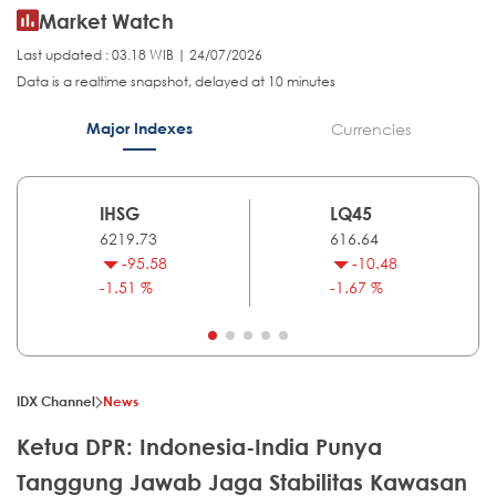
Market Watch
Last updated : 03.18 WIB | 24/07/2026
Data is a realtime snapshot, delayed at 10 minutes
Major Indexes
Currencies
IHSG
LQ45
6219.73
616.64
-95.58
-10.48
-1.51 %
-1.67 %
IDX Channel
News
Ketua DPR: Indonesia-India Punya
Tanggung Jawab Jaga Stabilitas Kawasan