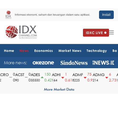
Install
Informasi ekonomi, saham dan keuangan dalam satu aplikasi.
Home
News
Economics
Market News
Technology
Ba
More news:
0
0
150
1
75
6
RO
ACST
ADES
ADHI
ADMF
ADMG
A
0
0
0.42
0.61
0.9
2.73
90
35550
164
8225
214
15
More Market Data