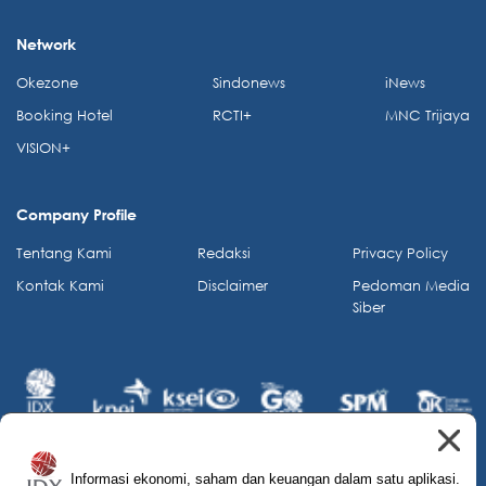
Network
Okezone
Sindonews
iNews
Booking Hotel
RCTI+
MNC Trijaya
VISION+
Company Profile
Tentang Kami
Redaksi
Privacy Policy
Kontak Kami
Disclaimer
Pedoman Media
Siber
Informasi ekonomi, saham dan keuangan dalam satu aplikasi.
© 2026 IDX Channel. All Rights Reserved.