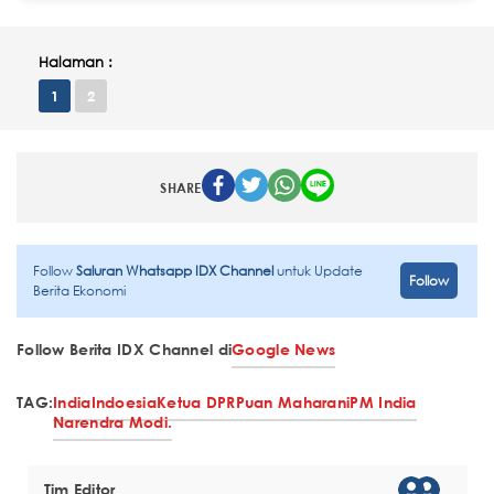
Halaman :
1
2
SHARE
Follow
Saluran Whatsapp IDX Channel
untuk Update
Follow
Berita Ekonomi
Follow Berita IDX Channel di
Google News
TAG:
India
Indoesia
Ketua DPR
Puan Maharani
PM India
Narendra Modi.
Tim Editor