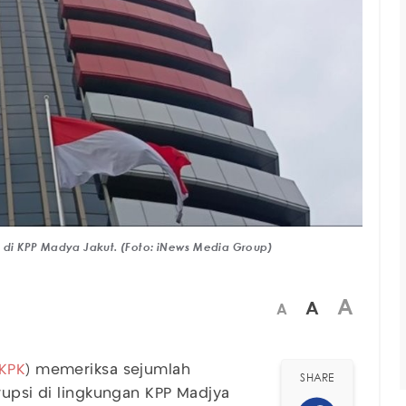
i di KPP Madya Jakut. (Foto: iNews Media Group)
A
A
A
KPK
) memeriksa sejumlah
SHARE
rupsi di lingkungan KPP Madjya