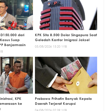
SD150.000 dari
KPK Sita 8.500 Dolar Singapura Saat
Kasus Suap
Geledah Kantor Imigrasi Jaksel
KPP Banjarmasin
05/08/2026 15:20 WIB
IB
nistrasi, KPK
Prabowo Prihatin Banyak Kepala
Pemerasan ke
Daerah Terjerat Korupsi
g
04/08/2026 02:39 WIB