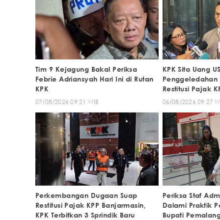
Tim 9 Kejagung Bakal Periksa
KPK Sita Uang U
Febrie Adriansyah Hari Ini di Rutan
Penggeledahan 
KPK
Restitusi Pajak 
07/08/2026 09:21 WIB
06/08/2026 09:27 W
Perkembangan Dugaan Suap
Periksa Staf Admi
Restitusi Pajak KPP Banjarmasin,
Dalami Praktik 
KPK Terbitkan 3 Sprindik Baru
Bupati Pemalan