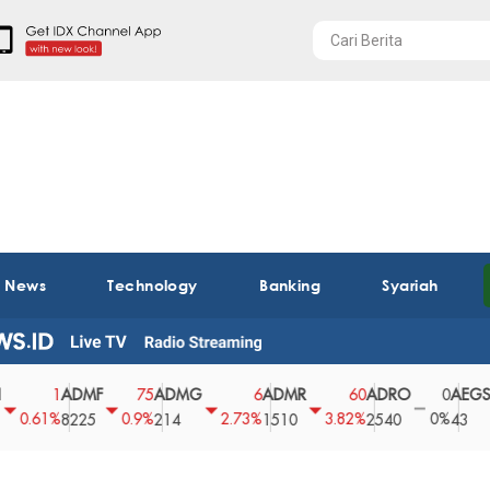
t News
Technology
Banking
Syariah
ADMF
ADMG
ADMR
ADRO
AEGS
1
75
6
60
0
61%
0.9%
2.73%
3.82%
0%
2.
8225
214
1510
2540
43