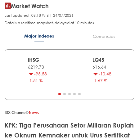
Market Watch
Last updated : 03.18 WIB | 24/07/2026
Data is a realtime snapshot, delayed at 10 minutes
Major Indexes
Currencies
IHSG
LQ45
6219.73
616.64
-95.58
-10.48
-1.51 %
-1.67 %
IDX Channel
News
KPK: Tiga Perusahaan Setor Miliaran Rupiah
ke Oknum Kemnaker untuk Urus Sertifikat