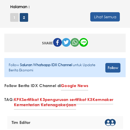
Halaman :
Lihat Semua
1
2
SHARE
Follow
Saluran Whatsapp IDX Channel
untuk Update
Follow
Berita Ekonomi
Follow Berita IDX Channel di
Google News
TAG:
KPK
Sertifikat K3
pengurusan sertifikat K3
Kemnaker
Kementerian Ketenagakerjaan
Tim Editor