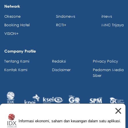
Network
Okezone
Sindonews
iNews
Booking Hotel
RCTI+
MNC Trijaya
VISION+
Company Profile
Tentang Kami
Redaksi
Privacy Policy
Kontak Kami
Disclaimer
Pedoman Media
Siber
Informasi ekonomi, saham dan keuangan dalam satu aplikasi.
© 2026 IDX Channel. All Rights Reserved.