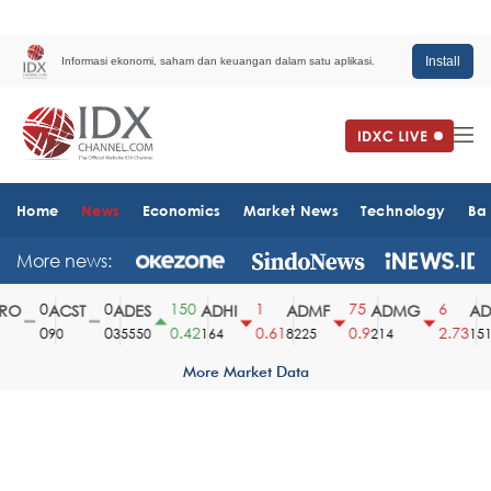
Install
Informasi ekonomi, saham dan keuangan dalam satu aplikasi.
Home
News
Economics
Market News
Technology
Ba
More news:
0
0
150
1
75
6
O
ACST
ADES
ADHI
ADMF
ADMG
ADM
0
0
0.42
0.61
0.9
2.73
90
35550
164
8225
214
1510
More Market Data