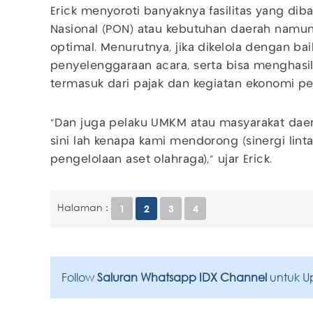
Erick menyoroti banyaknya fasilitas yang di
Nasional (PON) atau kebutuhan daerah namun
optimal. Menurutnya, jika dikelola dengan ba
penyelenggaraan acara, serta bisa menghasi
termasuk dari pajak dan kegiatan ekonomi p
"Dan juga pelaku UMKM atau masyarakat daer
sini lah kenapa kami mendorong (sinergi lint
pengelolaan aset olahraga)," ujar Erick.
Halaman :
1
2
3
4
Follow
Saluran Whatsapp IDX Channel
untuk U