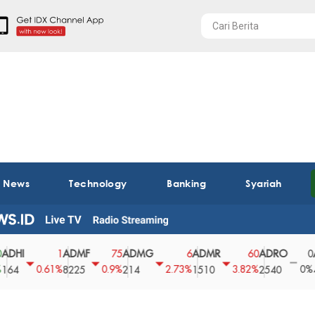
t News
Technology
Banking
Syariah
ADMF
ADMG
ADMR
ADRO
AEGS
1
75
6
60
0
0.61%
0.9%
2.73%
3.82%
0%
8225
214
1510
2540
43