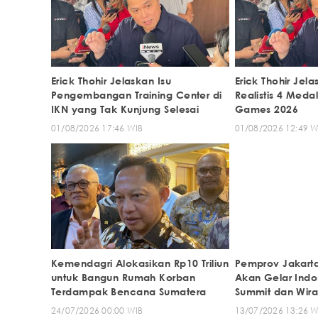
Erick Thohir Jelaskan Isu
Erick Thohir Jel
Pengembangan Training Center di
Realistis 4 Meda
IKN yang Tak Kunjung Selesai
Games 2026
01/08/2026 17:46 WIB
01/08/2026 12:49 W
Kemendagri Alokasikan Rp10 Triliun
Pemprov Jakart
untuk Bangun Rumah Korban
Akan Gelar Indo
Terdampak Bencana Sumatera
Summit dan Wir
24/07/2026 00:00 WIB
13/07/2026 13:26 W