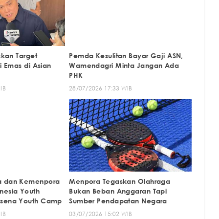
askan Target
Pemda Kesulitan Bayar Gaji ASN,
li Emas di Asian
Wamendagri Minta Jangan Ada
PHK
IB
28/07/2026 17:33 WIB
a dan Kemenpora
Menpora Tegaskan Olahraga
nesia Youth
Bukan Beban Anggaran Tapi
asena Youth Camp
Sumber Pendapatan Negara
IB
03/07/2026 15:02 WIB