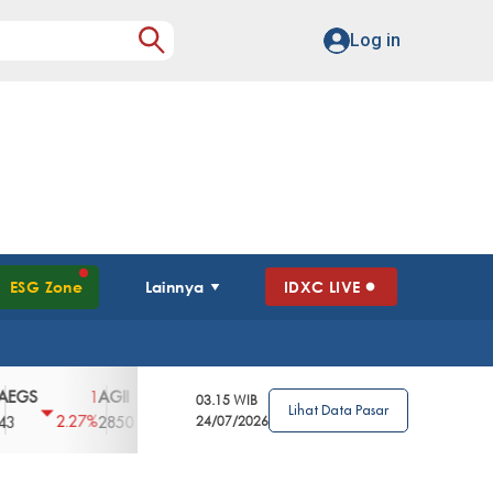
Log in
ESG Zone
Lainnya
IDXC LIVE
AGII
AGRO
AGRS
AHAP
AIMS
1
100
4
0
2
03.15 WIB
Lihat Data Pasar
2.27%
3.39%
2.63%
0%
2.04%
2850
148
24/07/2026
62
96
360