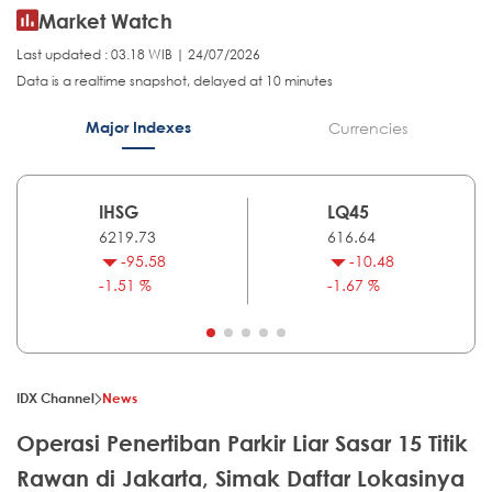
Market Watch
Last updated : 03.18 WIB | 24/07/2026
Data is a realtime snapshot, delayed at 10 minutes
Major Indexes
Currencies
IHSG
LQ45
6219.73
616.64
-95.58
-10.48
-1.51 %
-1.67 %
IDX Channel
News
Operasi Penertiban Parkir Liar Sasar 15 Titik
Rawan di Jakarta, Simak Daftar Lokasinya