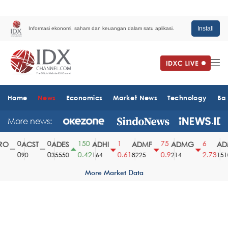
Install
Informasi ekonomi, saham dan keuangan dalam satu aplikasi.
Home
News
Economics
Market News
Technology
Ba
More news:
0
0
150
1
75
6
O
ACST
ADES
ADHI
ADMF
ADMG
ADM
0
0
0.42
0.61
0.9
2.73
90
35550
164
8225
214
1510
More Market Data